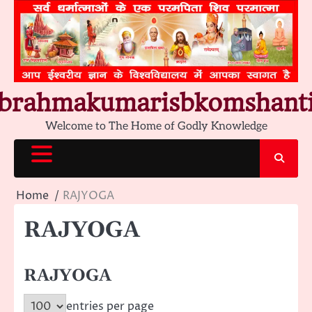
Skip
to
content
brahmakumarisbkomshant
Welcome to The Home of Godly Knowledge
Home
RAJYOGA
RAJYOGA
RAJYOGA
entries per page