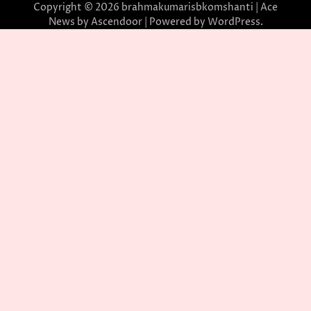
Copyright © 2026
brahmakumarisbkomshanti
| Ace
News by
Ascendoor
| Powered by
WordPress
.