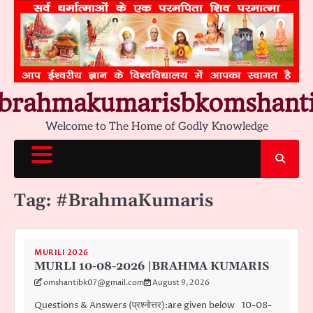
Skip
to
content
brahmakumarisbkomshant
Welcome to The Home of Godly Knowledge
Tag:
#BrahmaKumaris
MURILI 2026
MURLI 10-08-2026 |BRAHMA KUMARIS
omshantibk07@gmail.com
August 9, 2026
Questions & Answers (प्रश्नोत्तर):are given below 10-08-