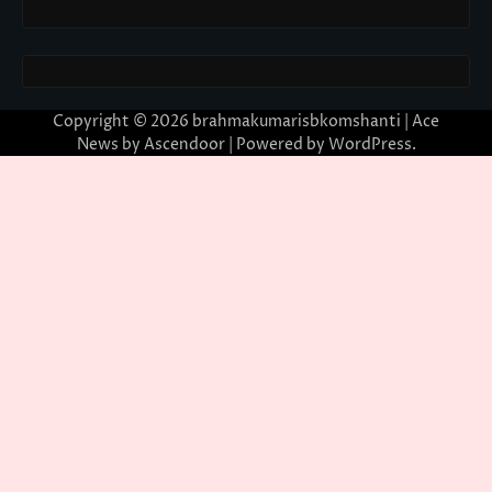
Copyright © 2026
brahmakumarisbkomshanti
| Ace
News by
Ascendoor
| Powered by
WordPress
.