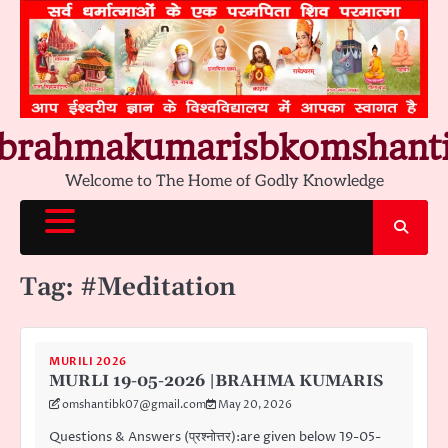
Skip
to
content
brahmakumarisbkomshant
Welcome to The Home of Godly Knowledge
Tag:
#Meditation
MURILI 2026
MURLI 19-05-2026 |BRAHMA KUMARIS
omshantibk07@gmail.com
May 20, 2026
Questions & Answers (प्रश्नोत्तर):are given below 19-05-