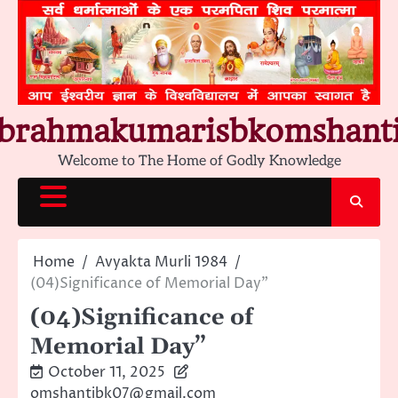
Skip
to
content
brahmakumarisbkomshant
Welcome to The Home of Godly Knowledge
Home
Avyakta Murli 1984
(04)Significance of Memorial Day”
(04)Significance of
Memorial Day”
October 11, 2025
omshantibk07@gmail.com