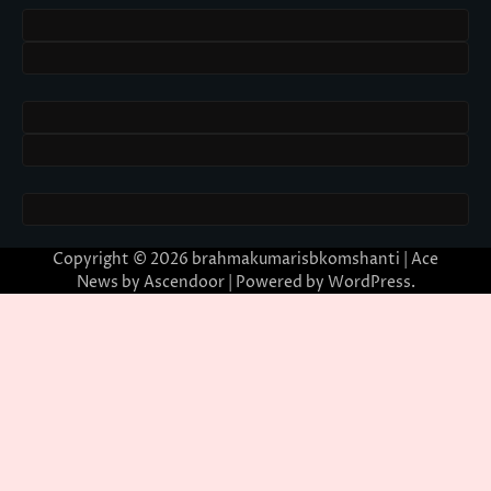
Copyright © 2026
brahmakumarisbkomshanti
| Ace
News by
Ascendoor
| Powered by
WordPress
.