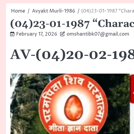
Home
Avyakt Murli-1986
(04)23-01-1987 “Charac
(04)23-01-1987 “Charact
February 17, 2026
omshantibk07@gmail.com
AV-(04)20-02-1987“याद