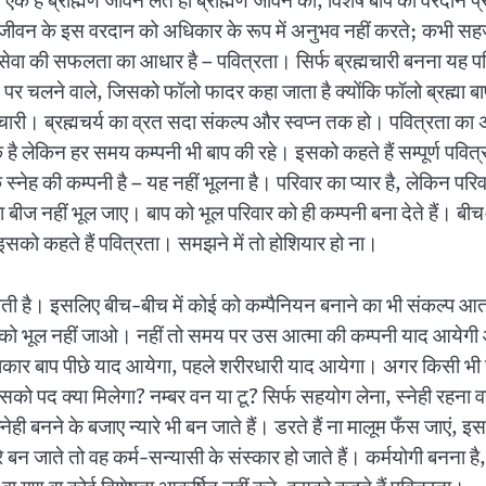
 हैं। एक हैं ब्राह्मण जीवन लेते ही ब्राह्मण जीवन का, विशेष बाप का व
जीवन के इस वरदान को अधिकार के रूप में अनुभव नहीं करते; कभी सहज, कभ
वा की सफलता का आधार है – पवित्रता। सिर्फ ब्रह्मचारी बनना यह पवित्रत
ण पर चलने वाले, जिसको फॉलो फादर कहा जाता है क्योंकि फॉलो ब्रह्मा ब
ह्मचारी। ब्रह्मचर्य का व्रत सदा संकल्प और स्वप्न तक हो। पवित्रता का
 है लेकिन हर समय कम्पनी भी बाप की रहे। इसको कहते हैं सम्पूर्ण पवित
्नेह की कम्पनी है – यह नहीं भूलना है। परिवार का प्यार है, लेकिन पर
ा बीज नहीं भूल जाए। बाप को भूल परिवार को ही कम्पनी बना देते हैं। ब
ं। इसको कहते हैं पवित्रता। समझने में तो होशियार हो ना।
हनत लगती है। इसलिए बीच-बीच में कोई को कम्पैनियन बनाने का भी संकल्प
पनी को भूल नहीं जाओ। नहीं तो समय पर उस आत्मा की कम्पनी याद आयेगी
राकार बाप पीछे याद आयेगा, पहले शरीरधारी याद आयेगा। अगर किसी भी
 उसको पद क्या मिलेगा? नम्बर वन या टू? सिर्फ सहयोग लेना, स्नेही रहना
ी बनने के बजाए न्यारे भी बन जाते हैं। डरते हैं ना मालूम फँस जाएं, इसस
बन जाते तो वह कर्म-सन्यासी के संस्कार हो जाते हैं। कर्मयोगी बनना है, क