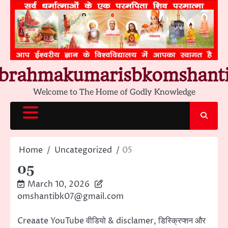
Skip
to
content
brahmakumarisbkomshant
Welcome to The Home of Godly Knowledge
Home
Uncategorized
05
05
March 10, 2026
omshantibk07@gmail.com
Creaate YouTube वीडियो & disclamer, डिस्क्रिप्शन और