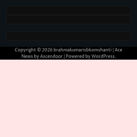
Copyright © 2026
brahmakumarisbkomshanti
| Ace
News by
Ascendoor
| Powered by
WordPress
.