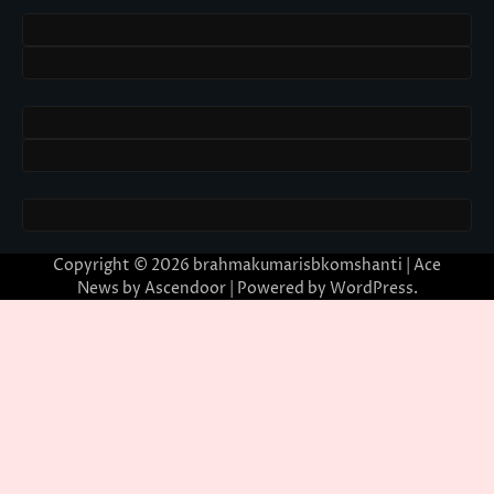
Copyright © 2026
brahmakumarisbkomshanti
| Ace
News by
Ascendoor
| Powered by
WordPress
.