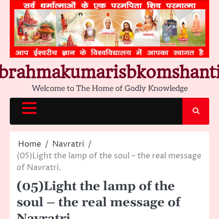
Skip
to
content
brahmakumarisbkomshant
Welcome to The Home of Godly Knowledge
Home
Navratri
(05)Light the lamp of the soul – the real message
of Navratri.
(05)Light the lamp of the
soul – the real message of
Navratri.