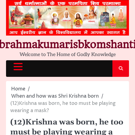
Skip
to
content
brahmakumarisbkomshant
Welcome to The Home of Godly Knowledge
Home
When and how was Shri Krishna born
(12)Krishna was born, he too must be playing
wearing a mask?
(12)Krishna was born, he too
must be playing wearing a