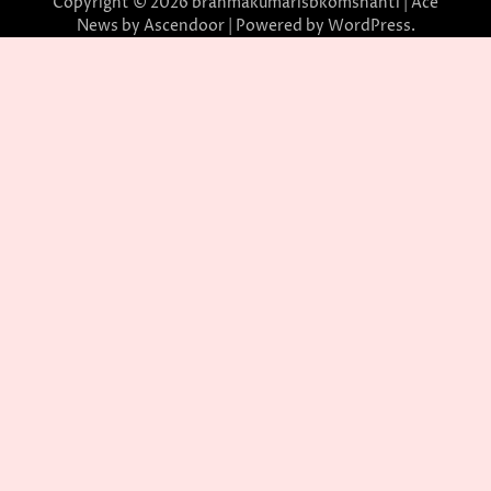
Copyright © 2026
brahmakumarisbkomshanti
| Ace
News by
Ascendoor
| Powered by
WordPress
.