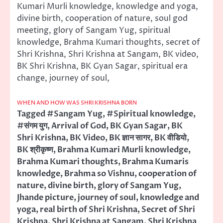
Kumari Murli knowledge, knowledge and yoga,
divine birth, cooperation of nature, soul god
meeting, glory of Sangam Yug, spiritual
knowledge, Brahma Kumari thoughts, secret of
Shri Krishna, Shri Krishna at Sangam, BK video,
BK Shri Krishna, BK Gyan Sagar, spiritual era
change, journey of soul,
WHEN AND HOW WAS SHRI KRISHNA BORN
Tagged
#Sangam Yug
,
#Spiritual knowledge
,
#संगम युग
,
Arrival of God
,
BK Gyan Sagar
,
BK
Shri Krishna
,
BK Video
,
BK ज्ञान सागर
,
BK वीडियो
,
BK श्रीकृष्ण
,
Brahma Kumari Murli knowledge
,
Brahma Kumari thoughts
,
Brahma Kumaris
knowledge
,
Brahma so Vishnu
,
cooperation of
nature
,
divine birth
,
glory of Sangam Yug
,
Jhande picture
,
journey of soul
,
knowledge and
yoga
,
real birth of Shri Krishna
,
Secret of Shri
Krishna
,
Shri Krishna at Sangam
,
Shri Krishna