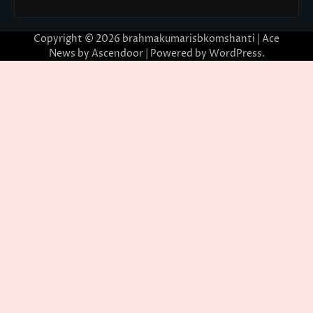
Copyright © 2026
brahmakumarisbkomshanti
| Ace
News by
Ascendoor
| Powered by
WordPress
.