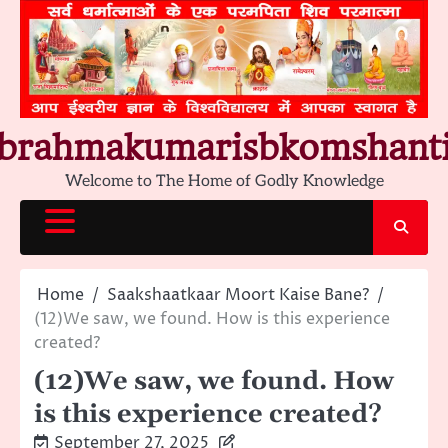
Skip
to
content
brahmakumarisbkomshant
Welcome to The Home of Godly Knowledge
Home
Saakshaatkaar Moort Kaise Bane?
(12)We saw, we found. How is this experience
created?
(12)We saw, we found. How
is this experience created?
September 27, 2025