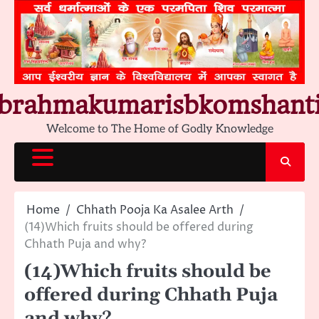
Skip
to
content
brahmakumarisbkomshant
Welcome to The Home of Godly Knowledge
Home
Chhath Pooja Ka Asalee Arth
(14)Which fruits should be offered during
Chhath Puja and why?
(14)Which fruits should be
offered during Chhath Puja
and why?