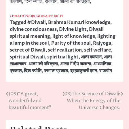
कल्याण, दिव्य ज्योति, राजयोग, आत्मा की पवित्रता,
CHHATH POOJA KA ASALEE ARTH
Tagged
#Diwali
,
Brahma Kumari knowledge
,
divine consciousness
,
Divine Light
,
Diwali
spiritual meaning
,
light of knowledge
,
lighting
a lamp in the soul
,
Purity of the soul
,
Rajyoga
,
secret of Diwali
,
self realization
,
self welfare
,
spiritual Diwali
,
spiritual light
,
आत्म कल्याण
,
आत्म-
साक्षात्कार
,
आत्मा की पवित्रता
,
आत्मा में दीप जलाना
,
आध्यात्मिक
प्रकाश
,
दिव्य ज्योति
,
परमात्म प्रकाश
,
ब्रह्माकुमारी ज्ञान
,
राजयोग
(09)“A great,
(03)The Science of Diwali:
Post
wonderful and
When the Energy of the
navigation
beautiful moment”
Universe Changes.