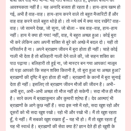
बाबा और वाह मेरा भाग्य! यह गीत बजता रहता है, इसको बजाने की
आवश्यकता नहीं है। यह अनादि बजता ही रहता है। हाय-हाय खत्म हो
गई, अभी है वाह-वाह। हाय-हाय करने वाले तो बहुत मैजारिटी हैं और
वाह वाह करने वाले बहुत थोड़े हो। तो नये वर्ष में क्या याद रखेंगे? वाह-
वाह। जो सामने देखा, जो सुना, जो बोला – सब वाह-वाह, हाय-हाय
नहीं। हाय ये क्या हो गया! नहीं, वाह, ये बहुत अच्छा हुआ। कोई बुरा
भी करे लेकिन आप अपनी शक्ति से बुरे को अच्छे में बदल दो। यही तो
परिवर्तन है ना। अपने ब्राह्मण जीवन में बुरा होता ही नहीं। चाहे कोई
गाली भी देता है तो बलिहारी गाली देने वाले की, जो सहन शक्ति का
पाठ पढ़ाया। बलिहारी तो हुई ना, जो मास्टर बन गया आपका! मालूम
तो पड़ा आपको कि सहन शक्ति कितनी है, तो बुरा हुआ या अच्छा हुआ?
ब्राह्मणों की दृष्टि में बुरा होता ही नहीं। ब्राह्मणों के कानों में बुरा सुनाई
देता ही नहीं। इसलिए तो ब्राह्मण जीवन मौजों की जीवन है। अभी-
अभी बुरा, अभी-अभी अच्छा तो मौज नहीं हो सकेगी। सदा मौज ही मौज
है। सारे कल्प में ब्रह्माकुमार और कुमारी श्रेष्ठ हैं। देव आत्माएं भी
ब्राह्मणों के आगे कुछ नहीं हैं। सदा इस नशे में रहो, सदा खुश रहो और
दूसरों को भी सदा खुश रखो। रहो भी और रखो भी। मैं तो खुश रहता
हूँ, ये नहीं। मैं सबको खुश रखता हूँ – यह भी हो। मैं तो खुश रहता हूँ
यह भी स्वार्थ है। ब्राह्मणों की सेवा क्या है? ज्ञान देते ही हो खुशी के