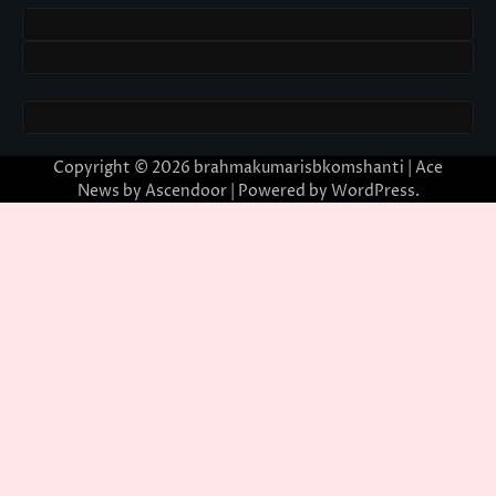
Copyright © 2026
brahmakumarisbkomshanti
| Ace
News by
Ascendoor
| Powered by
WordPress
.