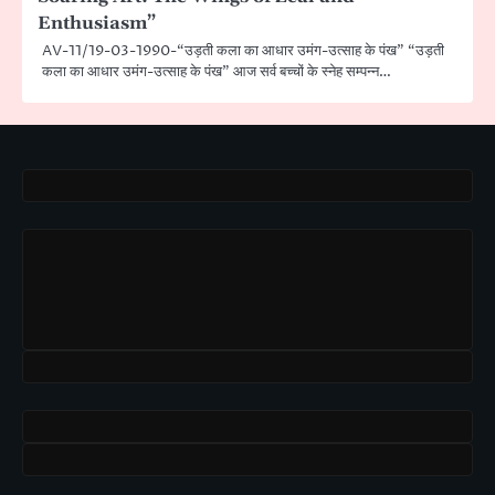
Enthusiasm”
AV-11/19-03-1990-“उड़ती कला का आधार उमंग-उत्साह के पंख” “उड़ती
कला का आधार उमंग-उत्साह के पंख” आज सर्व बच्चों के स्नेह सम्पन्न…