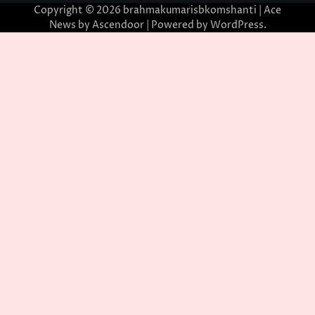
Copyright © 2026
brahmakumarisbkomshanti
| Ace
News by
Ascendoor
| Powered by
WordPress
.