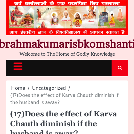
Skip
to
content
brahmakumarisbkomshant
Welcome to The Home of Godly Knowledge
Home
Uncategorized
(17)Does the effect of Karva Chauth diminish if
the husband is away?
(17)Does the effect of Karva
Chauth diminish if the
husband is away?