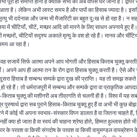
अभी पूरा ही समाप्त होना है क्योंकि सभी को अब वापस घर जाना है। द्वापर 
ब चलता आता है। लेकिन अभी लास्ट समय है और पापों का हिसाब ज्यादा है। इ
त्यु भी दर्दनाक और जन्म भी मैजारिटी का बहुत दु:ख से हो रहा है। न स
ा में चीटियाँ, चीटें, मच्छर आदि को मारने के लिए साधन अपनाये हुए हैं
मच्छरों, चीटियों सदृश्य अकाले मृत्यु के वश हो रहे हैं। मानव और चींट
 समय आ रहा है।
लेकिन वह सजायें सिर्फ आत्मा अपने आप भोगती और हिसाब किताब चुक्तू करती
ियाँ। अपने आप ही आत्मा तन के रोग द्वारा हिसाब चुक्तू करती है। ऐसे औ
ूसरा हिसाब है सम्बन्ध सम्पर्क द्वारा दुख की प्राप्ति। यह तो समझ सकते
रहे हैं। तो धर्मराजपुरी में सम्बन्ध और सम्पर्क द्वारा वा प्राकृतिक आपदाओ
ाब-किताब चुक्तू की मशीनरी अब तीव्रगति से चलनी ही है। विश्व में यह
ुरुषार्थ द्वारा सब पुराने हिसाब-किताब चुक्तू हुए हैं वा अभी भी कुछ बोझ
 करने में कोई भी अपना स्वभाव-संस्कार विघ्न डालता है वा जितना चाहते है
हीं क्या हो जाता है वा स्वयं की चाहना श्रेष्ठ होते, हिम्मत हुल्लास होते
्कार के परवश वा किसी संगदोष के परवश वा किसी वायुमण्डल वायब्रेशन के