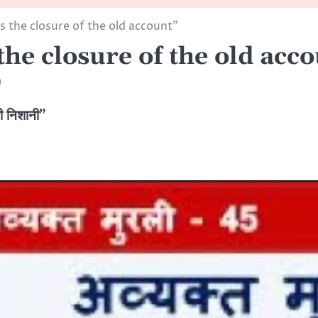
 the closure of the old account”
he closure of the old acc
m
ी निशानी”