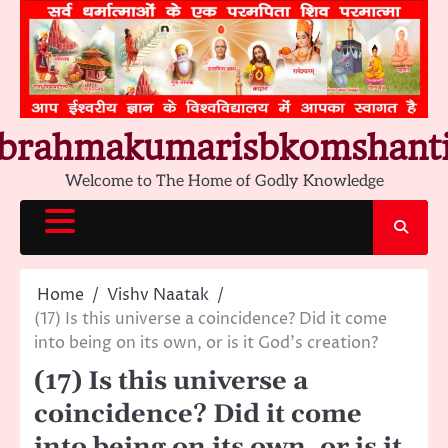
Skip
to
content
brahmakumarisbkomshant
Welcome to The Home of Godly Knowledge
Home
Vishv Naatak
(17) Is this universe a coincidence? Did it come
into being on its own, or is it God’s creation?
(17) Is this universe a
coincidence? Did it come
into being on its own, or is it