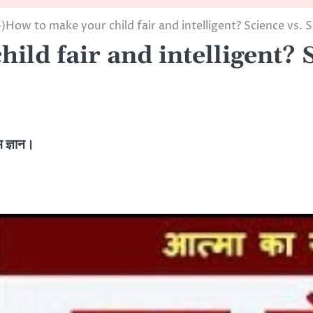
)How to make your child fair and intelligent? Science vs.
ld fair and intelligent? S
म ज्ञान।