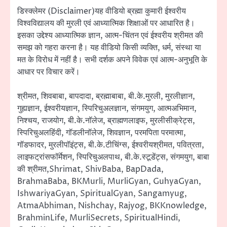
डिस्क्लेमर (Disclaimer)यह वीडियो ब्रह्मा कुमारी ईश्वरीय
विश्वविद्यालय की मुरली एवं आध्यात्मिक शिक्षाओं पर आधारित है।
इसका उद्देश्य आध्यात्मिक ज्ञान, आत्म-चिंतन एवं ईश्वरीय श्रीमत की
समझ को गहरा करना है। यह वीडियो किसी व्यक्ति, धर्म, संस्था या
मत के विरोध में नहीं है। सभी दर्शक अपने विवेक एवं आत्म-अनुभूति के
आधार पर विचार करें।
श्रीमत, शिवबाबा, बापदादा, ब्रह्माबाबा, बी.के.मुरली, मुरलीज्ञान,
गुह्यज्ञान, ईश्वरीयज्ञान, स्पिरिचुअलज्ञान, संगमयुग, आत्मअभिमान,
निश्चय, राजयोग, बी.के.नॉलेज, ब्राह्मणलाइफ, मुरलीसीक्रेट्स,
स्पिरिचुअलहिंदी, गॉडलीनॉलेज, शिवज्ञान, परमपिता परमात्मा,
गॉडफादर, मुरलीपॉइंट्स, बी.के.टीचिंग्स, ईश्वरीयश्रीमत, पवित्रता,
लाइफट्रांसफॉर्मेशन, स्पिरिचुअलपाथ, बी.के.स्टूडेंट्स, संगमयुग, बाबा
की श्रीमत,Shrimat, ShivBaba, BapDada,
BrahmaBaba, BKMurli, MurliGyan, GuhyaGyan,
IshwariyaGyan, SpiritualGyan, Sangamyug,
AtmaAbhiman, Nishchay, Rajyog, BKKnowledge,
BrahminLife, MurliSecrets, SpiritualHindi,