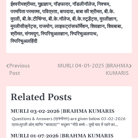
ईश्वरीयश्रीमत
,
गुह्यज्ञान
,
गॉडफादर
,
गॉडलीनॉलेज
,
निश्चय
,
परमपिता परमात्मा
,
पवित्रता
,
बापदादा
,
बाबा की श्रीमत
,
बी.के.
मुरली
,
बी.के.टीचिंग्स
,
बी.के.नॉलेज
,
बी.के.स्टूडेंट्स
,
मुरलीज्ञान
,
मुरलीसीक्रेट्स
,
राजयोग
,
लाइफट्रांसफॉर्मेशन
,
शिवज्ञान
,
शिवबाबा
,
श्रीमत
,
संगमयुग
,
स्पिरिचुअलज्ञान
,
स्पिरिचुअलपाथ
,
स्पिरिचुअलहिंदी
Previous
MURLI 04-01-2025 |BRAHMA
Post
Post
KUMARIS
navigation
Related Posts
MURLI 03-02-2026 |BRAHMA KUMARIS
Questions & Answers (प्रश्नोत्तर):are given below 03-02-2026
प्रात:मुरली ओम् शान्ति “बापदादा”‘ मधुबन “मीठे बच्चे – तुम्हें याद में रहने का…
MURLI 01-07-2026 |BRAHMA KUMARIS