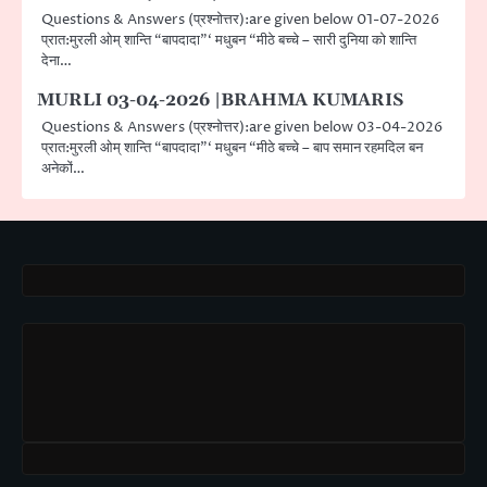
Questions & Answers (प्रश्नोत्तर):are given below 01-07-2026
प्रात:मुरली ओम् शान्ति “बापदादा”‘ मधुबन “मीठे बच्चे – सारी दुनिया को शान्ति
देना…
MURLI 03-04-2026 |BRAHMA KUMARIS
Questions & Answers (प्रश्नोत्तर):are given below 03-04-2026
प्रात:मुरली ओम् शान्ति “बापदादा”‘ मधुबन “मीठे बच्चे – बाप समान रहमदिल बन
अनेकों…