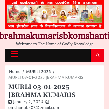
Skip
to
content
brahmakumarisbkomshant
Welcome to The Home of Godly Knowledge
Home
MURILI 2026
MURLI 03-01-2025 |BRAHMA KUMARIS
MURLI 03-01-2025
|BRAHMA KUMARIS
January 2, 2026
omshantibk07@gmail.com