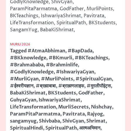
GodlyKnowledge, ShivGyan,
ParamPitaParmatma, GodFather, MurliPoints,
BKTeachings, IshwariyaShrimat, Pavitrata,
LifeTransformation, SpiritualPath, BKStudents,
SangamYug, BabaKiShrimat,
MURILI 2026
Tagged
#AtmaAbhiman
,
#BapDada
,
#BKknowledge
,
#BKmurli
,
#BKTeachings
,
#Brahmababa
,
#Brahminlife
,
#GodlyKnowledge
,
#IshwariyaGyan
,
#MurliGyan
,
#MurliPoints
,
#SpiritualGyan
,
#ईश्वरीयज्ञान
,
#ब्रह्माबाबा
,
#ब्राह्मणलाइफ
,
#मुरलीपॉइंट्स
,
BabaKiShrimat
,
BKStudents
,
GodFather
,
GuhyaGyan
,
IshwariyaShrimat
,
LifeTransformation
,
MurliSecrets
,
Nishchay
,
ParamPitaParmatma
,
Pavitrata
,
Rajyog
,
sangamyug
,
Shivbaba
,
ShivGyan
,
Shrimat
,
SpiritualHindi
,
SpiritualPath
,
आत्मअभिमान
,