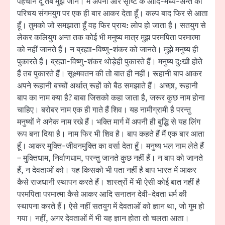
पहचान दूँ तब मुझे जानें। मैं अपना और सृष्टि के आदि-मध्य-अन्त का
परिचय संगमयुग पर एक ही बार आकर देता हूँ। कल्प बाद फिर से आता
हूँ। तुमको जो समझाता हूँ वह फिर प्राय: लोप हो जाता है। सतयुग से
लेकर कलियुग अन्त तक कोई भी मनुष्य मात्र मुझ परमपिता परमात्मा
को नहीं जानते हैं। न ब्रह्मा-विष्णु-शंकर को जानते। मुझे मनुष्य ही
पुकारते हैं। ब्रह्मा-विष्णु-शंकर थोड़ेही पुकारते हैं। मनुष्य दु:खी होते
हैं तब पुकारते हैं। सूक्ष्मवतन की तो बात ही नहीं। रूहानी बाप आकर
अपने रूहानी बच्चों अर्थात् रूहों को बैठ समझाते हैं। अच्छा, रूहानी
बाप का नाम क्या है? बाबा जिसको कहा जाता है, जरूर कुछ नाम होना
चाहिए। बरोबर नाम एक ही गाते हैं शिव। यह नामीग्रामी है परन्तु
मनुष्यों ने अनेक नाम रखे हैं। भक्ति मार्ग में अपनी ही बुद्धि से यह लिंग
रूप बना दिया है। नाम फिर भी शिव है। बाप कहते हैं मैं एक बार आता
हूँ। आकर मुक्ति-जीवनमुक्ति का वर्सा देता हूँ। मनुष्य भल नाम लेते हैं
– मुक्तिधाम, निर्वाणधाम, परन्तु जानते कुछ नहीं हैं। न बाप को जानते
हैं, न देवताओं को। यह किसको भी पता नहीं है बाप भारत में आकर
कैसे राजधानी स्थापन करते हैं। शास्त्रों में भी ऐसी कोई बात नहीं है
परमपिता परमात्मा कैसे आकर आदि सनातन देवी-देवता धर्म की
स्थापना करते हैं। ऐसे नहीं सतयुग में देवताओं को ज्ञान था, जो गुम हो
गया। नहीं, अगर देवताओं में भी यह ज्ञान होता तो चलता आता।