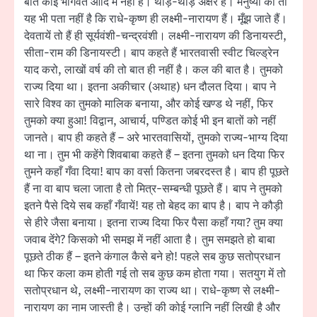
बातें कोई भागवत आदि में नहीं हैं। थोड़े-थोड़े अक्षर हैं। मनुष्यों को तो
यह भी पता नहीं है कि राधे-कृष्ण ही लक्ष्मी-नारायण हैं। मूँझ जाते हैं।
देवतायें तो हैं ही सूर्यवंशी-चन्द्रवंशी। लक्ष्मी-नारायण की डिनायस्टी,
सीता-राम की डिनायस्टी। बाप कहते हैं भारतवासी स्वीट चिल्ड्रेन
याद करो, लाखों वर्ष की तो बात ही नहीं है। कल की बात है। तुमको
राज्य दिया था। इतना अकीचार (अथाह) धन दौलत दिया। बाप ने
सारे विश्व का तुमको मालिक बनाया, और कोई खण्ड थे नहीं, फिर
तुमको क्या हुआ! विद्वान, आचार्य, पण्डित कोई भी इन बातों को नहीं
जानते। बाप ही कहते हैं – अरे भारतवासियों, तुमको राज्य-भाग्य दिया
था ना। तुम भी कहेंगे शिवबाबा कहते हैं – इतना तुमको धन दिया फिर
तुमने कहाँ गँवा दिया! बाप का वर्सा कितना जबरदस्त है। बाप ही पूछते
हैं ना वा बाप चला जाता है तो मित्र-सम्बन्धी पूछते हैं। बाप ने तुमको
इतने पैसे दिये सब कहाँ गँवायें! यह तो बेहद का बाप है। बाप ने कौड़ी
से हीरे जैसा बनाया। इतना राज्य दिया फिर पैसा कहाँ गया? तुम क्या
जवाब देंगे? किसको भी समझ में नहीं आता है। तुम समझते हो बाबा
पूछते ठीक हैं – इतने कंगाल कैसे बने हो! पहले सब कुछ सतोप्रधान
था फिर कला कम होती गई तो सब कुछ कम होता गया। सतयुग में तो
सतोप्रधान थे, लक्ष्मी-नारायण का राज्य था। राधे-कृष्ण से लक्ष्मी-
नारायण का नाम जास्ती है। उन्हों की कोई ग्लानि नहीं लिखी है और