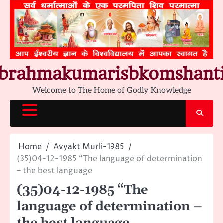
Skip
to
content
brahmakumarisbkomshant
Welcome to The Home of Godly Knowledge
Home
Avyakt Murli-1985
(35)04-12-1985 “The language of determination
– the best language
(35)04-12-1985 “The
language of determination –
the best language