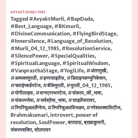
AVYAKT MURLI-1985
Tagged
#AvyaktMurli
,
#BapDada
,
#Best_Language
,
#BKmurli
,
#DivineCommunication
,
#FlyingBirdStage
,
#Innersilence
,
#Language_of_Resolution
,
#Murli_04_12_1985
,
#ResolutionService
,
#SilencePower
,
#SpecialQualities
,
#SpiritualLanguage
,
#SpiritualWisdom
,
#VanprasthaStage
,
#YogiLife
,
#अंतरमुखी
,
#अव्यक्तमुरली
,
#इनरसाइलेंस
,
#डिवाइनकम्युनिकेशन
,
#फ्लाइंगबर्डस्टेज
,
#बीकेमुरली
,
#मुरली_04_12_1985
,
#योगीलाइफ
,
#वानप्रस्थस्टेज
,
#संकल्प_की_भाषा
,
#संकल्पसेवा
,
#सर्वश्रेष्ठ_भाषा
,
#साइलेंसपावर
,
#स्पिरिचुअललैंग्वेज
,
#स्पिरिचुअलविजडम
,
#स्पेशलक्वालिटीज
,
Brahmakumari
,
introvert
,
power of
resolution
,
SoulPower
,
बापदादा
,
ब्रह्माकुमारी
,
संकल्पशक्ति
,
सोलपावर