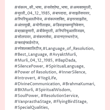
#संकल्प_की_भाषा, #सर्वश्रेष्ठ_भाषा, #अव्यक्तमुरली,
#मुरली_04_12_1985, #बापदादा, #साइलेंसपावर,
#स्पिरिचुअललैंग्वेज, #संकल्पशक्ति, #इनरसाइलेंस,
#अंतरमुखी, #योगीलाइफ, #डिवाइनकम्युनिकेशन,
#ब्रह्माकुमारी, #बीकेमुरली, #स्पिरिचुअलविजडम,
#सोलपावर, #संकल्पसेवा, #वानप्रस्थस्टेज,
#फ्लाइंगबर्डस्टेज,
#स्पेशलक्वालिटीज,#Language_of_Resolution,
#Best_Language, #AvyaktMurli,
#Murli_04_12_1985, #BapDada,
#SilencePower, #SpiritualLanguage,
#Power of Resolution, #InnerSilence,
#Introvert, #YogiLife,
#DivineCommunication, #BrahmaKumari,
#BKMurli, #SpiritualWisdom,
#SoulPower, #ResolutionService,
#VanprasthaStage, #FlyingBirdStage,
#SpecialQualities,