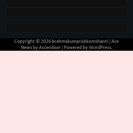
Copyright © 2026
brahmakumarisbkomshanti
| Ace
News by
Ascendoor
| Powered by
WordPress
.