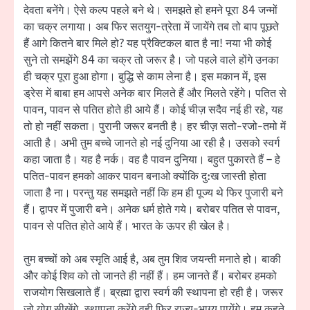
देवता बनेंगे। ऐसे कल्प पहले बने थे। समझते हो हमने पूरा 84 जन्मों
का चक्र लगाया। अब फिर सतयुग-त्रेता में जायेंगे तब तो बाप पूछते
हैं आगे कितने बार मिले हो? यह प्रैक्टिकल बात है ना! नया भी कोई
सुने तो समझेंगे 84 का चक्र तो जरूर है। जो पहले वाले होंगे उनका
ही चक्र पूरा हुआ होगा। बुद्धि से काम लेना है। इस मकान में, इस
ड्रेस में बाबा हम आपसे अनेक बार मिलते हैं और मिलते रहेंगे। पतित से
पावन, पावन से पतित होते ही आये हैं। कोई चीज़ सदैव नई ही रहे, यह
तो हो नहीं सकता। पुरानी जरूर बनती है। हर चीज़ सतो-रजो-तमो में
आती है। अभी तुम बच्चे जानते हो नई दुनिया आ रही है। उसको स्वर्ग
कहा जाता है। यह है नर्क। वह है पावन दुनिया। बहुत पुकारते हैं – हे
पतित-पावन हमको आकर पावन बनाओ क्योंकि दु:ख जास्ती होता
जाता है ना। परन्तु यह समझते नहीं कि हम ही पूज्य थे फिर पुजारी बने
हैं। द्वापर में पुजारी बने। अनेक धर्म होते गये। बरोबर पतित से पावन,
पावन से पतित होते आये हैं। भारत के ऊपर ही खेल है।
तुम बच्चों को अब स्मृति आई है, अब तुम शिव जयन्ती मनाते हो। बाकी
और कोई शिव को तो जानते ही नहीं हैं। हम जानते हैं। बरोबर हमको
राजयोग सिखलाते हैं। ब्रह्मा द्वारा स्वर्ग की स्थापना हो रही है। जरूर
जो योग सीखेंगे, स्थापना करेंगे वही फिर राज्य-भाग्य पायेंगे। हम कहते