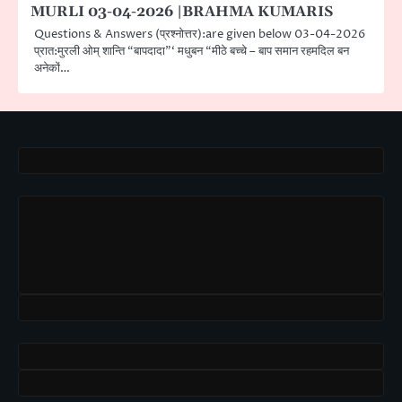
MURLI 03-04-2026 |BRAHMA KUMARIS
Questions & Answers (प्रश्नोत्तर):are given below 03-04-2026
प्रात:मुरली ओम् शान्ति “बापदादा”‘ मधुबन “मीठे बच्चे – बाप समान रहमदिल बन
अनेकों…