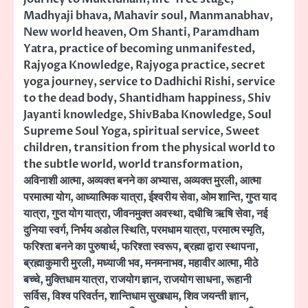
Madhyaji bhava
,
Mahavir soul
,
Manmanabhav
,
New world heaven
,
Om Shanti
,
Paramdham
Yatra
,
practice of becoming unmanifested
,
Rajyoga Knowledge
,
Rajyoga practice
,
secret
yoga journey
,
service to Dadhichi Rishi
,
service
to the dead body
,
Shantidham happiness
,
Shiv
Jayanti knowledge
,
ShivBaba Knowledge
,
Soul
Supreme Soul Yoga
,
spiritual service
,
Sweet
children
,
transition from the physical world to
the subtle world
,
world transformation
,
अविनाशी आत्मा
,
अव्यक्त बनने का अभ्यास
,
अव्यक्त मुरली
,
आत्मा
परमात्मा योग
,
आध्यात्मिक यात्रा
,
ईश्वरीय सेवा
,
ओम शान्ति
,
गुप्त याद
यात्रा
,
गुप्त योग यात्रा
,
जीवनमुक्त अवस्था
,
दधीचि ऋषि सेवा
,
नई
दुनिया स्वर्ग
,
निर्भय अडोल स्थिति
,
परमधाम यात्रा
,
परमात्म स्मृति
,
फरिश्ता बनने का पुरुषार्थ
,
फरिश्ता स्वरूप
,
ब्रह्मा द्वारा स्थापना
,
ब्रह्माकुमारी मुरली
,
मध्याजी भव
,
मनमनाभव
,
महावीर आत्मा
,
मीठे
बच्चे
,
मुक्तिधाम यात्रा
,
राजयोग ज्ञान
,
राजयोग साधना
,
रूहानी
सर्विस
,
विश्व परिवर्तन
,
शान्तिधाम सुखधाम
,
शिव जयन्ती ज्ञान
,