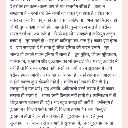
हैं बरोबर हम कल्प-कल्प बाप से यह राजयोग सीखे हैं। बाबा ने
समझाया है – अभी यह 84 जन्मों का चक्र पूरा होता है। फिर नया
चक्र लगाना है। चक्र को तो जानना चाहिए ना। भल यह चित्र न हो
तो भी तुम समझा सकते हो। यह तो बिल्कुल सहज बात है। बरोबर
भारत स्वर्ग था, अब नर्क है। सिर्फ वह लोग समझते हैं कलियुग अजुन
बच्चा है। तुम कहते हो – यह तो कलियुग का अन्त है। चक्र पूरा होता
है। बाप समझाते हैं मैं आता हूँ पतित दुनिया को पावन बनाने। तुम
जानते हो हमको पावन दुनिया में जाना है। तुम मुक्ति, जीवन मुक्तिधाम,
शान्तिधाम, सुखधाम और दु:खधाम को भी समझते हो। परन्तु तकदीर में
नहीं है तो फिर यह ख्याल नहीं करते कि क्यों न हम सुखधाम में जायें।
बरोबर हम आत्माओं का घर वह शान्तिधाम है। वहाँ आत्मा को आरगन्स
न होने कारण कुछ बोलती नहीं है। शान्ति वहाँ सबको मिलती है।
सतयुग में है एक धर्म। यह अनादि, अविनाशी वर्ल्ड ड्रामा है जो चक्र
लगाता ही रहता है। आत्मा कभी विनाश नहीं होती है। शान्तिधाम में भी
थोड़ा समय ठहरना ही पड़े। यह बहुत समझ की बातें हैं। कलियुग है
दु:खधाम। कितने अनेक धर्म हैं, कितना हंगामा है। जब बिल्कुल
दु:खधाम होता है तब ही बाप आते हैं। दु:खधाम के बाद है फुल
सुखधाम। शान्तिधाम से हम आते हैं सुखधाम में, फिर दु:खधाम बनता