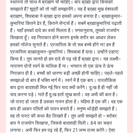
स्थापना तो साथ में ब्राह्मण भी चाहिए। बाप ब्रह्मा द्वारा किसको
समझाते हैं? शूद्रों को तो नहीं समझायेंगे। यह है ब्रह्मा मुख वंशावली
ब्राह्मण, शिवबाबा ने ब्रह्मा द्वारा हमको अपना बनाया है। ब्रह्माकुमार-
कुमारियां कितने ढेर हैं, कितने सेन्टर्स हैं। सबमें ब्रह्माकुमारियां पढ़ाती
हैं। यहाँ हमको दादे का वर्सा मिलता है। भगवानुवाच, तुमको राजयोग
सिखाता हूँ। वह निराकार होने कारण इनके शरीर का आधार लेकर
हमको नॉलेज सुनाते हैं। प्रजापिता के तो सब बच्चे होंगे ना! हम हैं
प्रजापिता ब्रह्माकुमार-कुमारियां। शिवबाबा है दादा। उन्होंने एडाप्ट
किया है। तुम जानते हो हम दादे से पढ़ रहे हैं ब्रह्मा द्वारा। यह लक्ष्मी-
नारायण दोनों स्वर्ग के मालिक हैं ना। भगवान तो एक ऊंच ते ऊंच
निराकार ही है। बच्चों को धारणा बड़ी अच्छी होनी चाहिए। पहले-पहले
समझाओ दो बाप हैं भक्ति मार्ग में। स्वर्ग में है एक बाप। पारलौकिक
बाप द्वारा बादशाही मिल गई फिर याद क्यों करेंगे। दु:ख है ही नहीं जो
याद करना पड़े। गाते हैं दु:ख हर्ता सुख कर्ता। वह अभी की बात है।
जो पास्ट हो जाता है उसका गायन होता है। महिमा है एक की। वह एक
बाप ही आकर पतितों को पावन बनाते हैं। मनुष्य थोड़ेही समझते हैं।
वह तो पास्ट की कथा बैठ लिखते हैं। तुम अभी समझते हो – बरोबर
बाप ने राजयोग सिखाया, जिससे बादशाही मिली। 84 का चक्र
लगाया। अभी फिर हम पढ़ रहे हैं, फिर 21 जन्म राज्य करेंगे। ऐसा