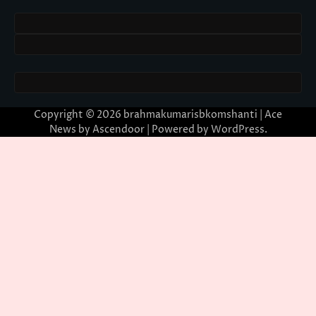
Copyright © 2026
brahmakumarisbkomshanti
| Ace
News by
Ascendoor
| Powered by
WordPress
.