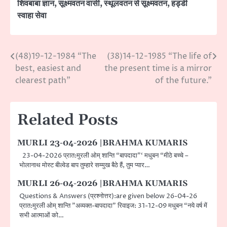
शिवबाबा ज्ञान
,
सूक्ष्मवतन वासी
,
स्थूलवतन से सूक्ष्मवतन
,
हड्डी
स्वाहा सेवा
(48)19-12-1984 “The
(38)14-12-1985 “The life of
Post
best, easiest and
the present time is a mirror
navigation
clearest path”
of the future.”
Related Posts
MURLI 23-04-2026 |BRAHMA KUMARIS
23-04-2026 प्रात:मुरली ओम् शान्ति “बापदादा”‘ मधुबन “मीठे बच्चे –
भोलानाथ मोस्ट बील्वेड बाप तुम्हारे सम्मुख बैठे हैं, तुम प्यार…
MURLI 26-04-2026 |BRAHMA KUMARIS
Questions & Answers (प्रश्नोत्तर):are given below 26-04-26
प्रात:मुरली ओम् शान्ति ”अव्यक्त-बापदादा” रिवाइज: 31-12-09 मधुबन “नये वर्ष में
सभी आत्माओं को…