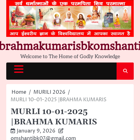
Skip
to
content
brahmakumarisbkomshant
Welcome to The Home of Godly Knowledge
Home
MURILI 2026
MURLI 10-01-2025 |BRAHMA KUMARIS
MURLI 10-01-2025
|BRAHMA KUMARIS
January 9, 2026
omshantibk07@gmail.com