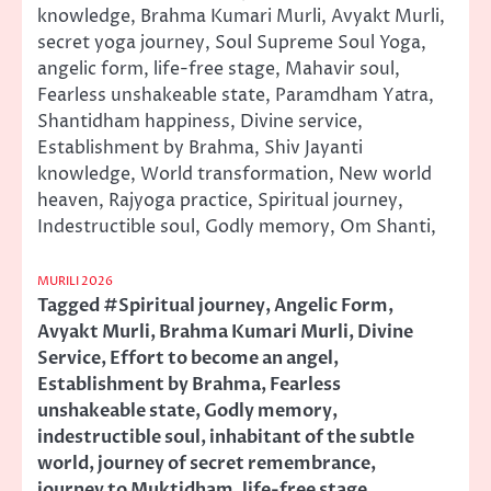
knowledge, Brahma Kumari Murli, Avyakt Murli,
secret yoga journey, Soul Supreme Soul Yoga,
angelic form, life-free stage, Mahavir soul,
Fearless unshakeable state, Paramdham Yatra,
Shantidham happiness, Divine service,
Establishment by Brahma, Shiv Jayanti
knowledge, World transformation, New world
heaven, Rajyoga practice, Spiritual journey,
Indestructible soul, Godly memory, Om Shanti,
MURILI 2026
Tagged
#Spiritual journey
,
Angelic Form
,
Avyakt Murli
,
Brahma Kumari Murli
,
Divine
Service
,
Effort to become an angel
,
Establishment by Brahma
,
Fearless
unshakeable state
,
Godly memory
,
indestructible soul
,
inhabitant of the subtle
world
,
journey of secret remembrance
,
journey to Muktidham
,
life-free stage
,