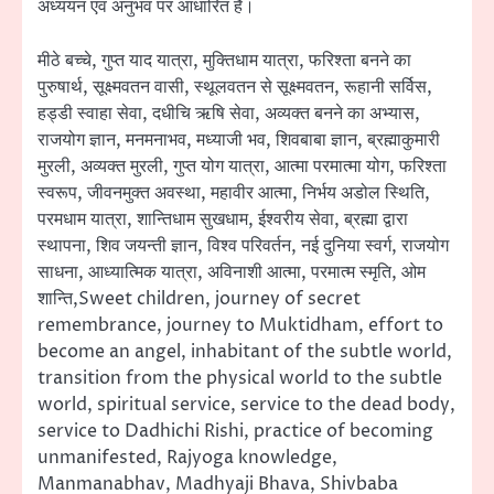
अध्ययन एवं अनुभव पर आधारित हैं।
मीठे बच्चे, गुप्त याद यात्रा, मुक्तिधाम यात्रा, फरिश्ता बनने का
पुरुषार्थ, सूक्ष्मवतन वासी, स्थूलवतन से सूक्ष्मवतन, रूहानी सर्विस,
हड्डी स्वाहा सेवा, दधीचि ऋषि सेवा, अव्यक्त बनने का अभ्यास,
राजयोग ज्ञान, मनमनाभव, मध्याजी भव, शिवबाबा ज्ञान, ब्रह्माकुमारी
मुरली, अव्यक्त मुरली, गुप्त योग यात्रा, आत्मा परमात्मा योग, फरिश्ता
स्वरूप, जीवनमुक्त अवस्था, महावीर आत्मा, निर्भय अडोल स्थिति,
परमधाम यात्रा, शान्तिधाम सुखधाम, ईश्वरीय सेवा, ब्रह्मा द्वारा
स्थापना, शिव जयन्ती ज्ञान, विश्व परिवर्तन, नई दुनिया स्वर्ग, राजयोग
साधना, आध्यात्मिक यात्रा, अविनाशी आत्मा, परमात्म स्मृति, ओम
शान्ति,Sweet children, journey of secret
remembrance, journey to Muktidham, effort to
become an angel, inhabitant of the subtle world,
transition from the physical world to the subtle
world, spiritual service, service to the dead body,
service to Dadhichi Rishi, practice of becoming
unmanifested, Rajyoga knowledge,
Manmanabhav, Madhyaji Bhava, Shivbaba