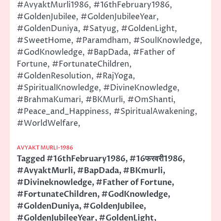
#AvyaktMurli1986, #16thFebruary1986,
#GoldenJubilee, #GoldenJubileeYear,
#GoldenDuniya, #Satyug, #GoldenLight,
#SweetHome, #Paramdham, #SoulKnowledge,
#GodKnowledge, #BapDada, #Father of
Fortune, #FortunateChildren,
#GoldenResolution, #RajYoga,
#SpiritualKnowledge, #DivineKnowledge,
#BrahmaKumari, #BKMurli, #OmShanti,
#Peace_and_Happiness, #SpiritualAwakening,
#WorldWelfare,
AVYAKT MURLI-1986
Tagged
#16thFebruary1986
,
#16फरवरी1986
,
#AvyaktMurli
,
#BapDada
,
#BKmurli
,
#Divineknowledge
,
#Father of Fortune
,
#FortunateChildren
,
#GodKnowledge
,
#GoldenDuniya
,
#GoldenJubilee
,
#GoldenJubileeYear
,
#GoldenLight
,