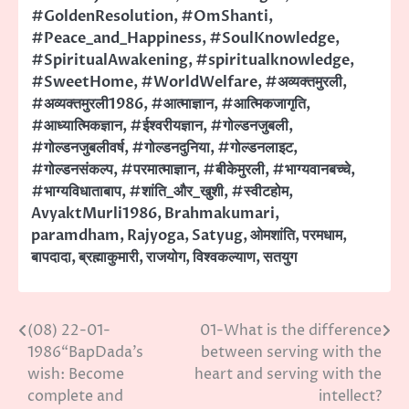
#GoldenResolution
,
#OmShanti
,
#Peace_and_Happiness
,
#SoulKnowledge
,
#SpiritualAwakening
,
#spiritualknowledge
,
#SweetHome
,
#WorldWelfare
,
#अव्यक्तमुरली
,
#अव्यक्तमुरली1986
,
#आत्माज्ञान
,
#आत्मिकजागृति
,
#आध्यात्मिकज्ञान
,
#ईश्वरीयज्ञान
,
#गोल्डनजुबली
,
#गोल्डनजुबलीवर्ष
,
#गोल्डनदुनिया
,
#गोल्डनलाइट
,
#गोल्डनसंकल्प
,
#परमात्माज्ञान
,
#बीकेमुरली
,
#भाग्यवानबच्चे
,
#भाग्यविधाताबाप
,
#शांति_और_खुशी
,
#स्वीटहोम
,
AvyaktMurli1986
,
Brahmakumari
,
paramdham
,
Rajyoga
,
Satyug
,
ओमशांति
,
परमधाम
,
बापदादा
,
ब्रह्माकुमारी
,
राजयोग
,
विश्वकल्याण
,
सतयुग
(08) 22-01-
01-What is the difference
Post
1986“BapDada’s
between serving with the
navigation
wish: Become
heart and serving with the
complete and
intellect?