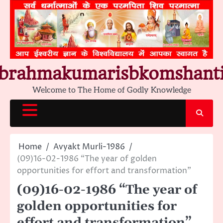
Skip
to
content
brahmakumarisbkomshant
Welcome to The Home of Godly Knowledge
Home
Avyakt Murli-1986
(09)16-02-1986 “The year of golden
opportunities for effort and transformation”
(09)16-02-1986 “The year of
golden opportunities for
effort and transformation”