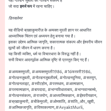
यही गोल्डन जुबली का गोल्डन संकल्प है
जो सदा
इमर्ज रूप
में रहना चाहिए।
डिस्क्लेमर
यह वीडियो ब्रह्माकुमारीज़ के अव्यक्त मुरली ज्ञान पर आधारित
आध्यात्मिक चिंतन एवं अध्ययन हेतु बनाया गया है।
इसका उद्देश्य आत्मिक जागृति, सकारात्मक संकल्प और ईश्वरीय जीवन
मूल्यों को जीवन में धारण करना है।
यह किसी व्यक्ति, धर्म या विचारधारा के विरुद्ध नहीं है।
सभी विचार आदरपूर्वक आत्मिक दृष्टि से प्रस्तुत किए गए हैं।
#अव्यक्तमुरली, #अव्यक्तमुरली1986, #16फरवरी1986,
#गोल्डनजुबली, #गोल्डनजुबलीवर्ष, #गोल्डनदुनिया, #सतयुग,
#गोल्डनलाइट, #स्वीटहोम, #परमधाम, #आत्माज्ञान,
#परमात्माज्ञान, #बापदादा, #भाग्यविधाताबाप, #भाग्यवानबच्चे,
#गोल्डनसंकल्प, #राजयोग, #आध्यात्मिकज्ञान, #ईश्वरीयज्ञान,
#ब्रह्माकुमारी, #बीकेमुरली, #ओमशांति, #शांति_और_खुशी,
#आत्मिकजागृति, #विश्वकल्याण,#AvyaktMurli,