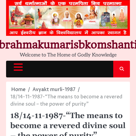
Skip
to
content
brahmakumarisbkomshant
Welcome to The Home of Godly Knowledge
Home
Avyakt murli-1987
18/14-11-1987-“The means to become a revered
divine soul – the power of purity”
18/14-11-1987-“The means to
become a revered divine soul
– the power of purity”