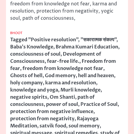
freedom from knowledge not fear, karma and
resolution, protection from negativity, yogic
soul, path of consciousness,
BHOOT
Tagged
"Positive resolution"
,
"सकारात्मक संकल्प"
,
Baba's Knowledge
,
Brahma Kumari Education
,
consciousness of soul
,
Development of
Consciousness
,
fear-free life.
,
Freedom from
fear
,
freedom from knowledge not fear
,
Ghosts of hell
,
God memory
,
hell and heaven
,
holy company
,
karma and resolution
,
knowledge and yoga
,
Murli knowledge
,
negative spirits
,
Om Shanti
,
path of
consciousness
,
power of soul
,
Practice of Soul
,
protection from negative influence
,
protection from negativity
,
Rajayoga
Meditation
,
satvik food
,
soul memory
,
spiritual message
,
spiritual remedies
,
study of