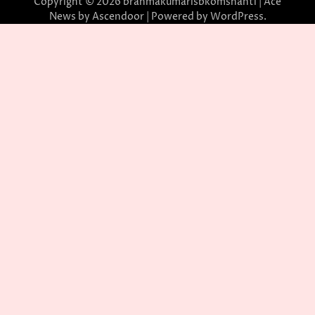
Copyright © 2026
brahmakumarisbkomshanti
| Ace
News by
Ascendoor
| Powered by
WordPress
.