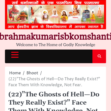
Skip
to
content
brahmakumarisbkomshant
Welcome to The Home of Godly Knowledge
Home
Bhoot
(22)”The Ghosts of Hell—Do They Really Exist?”
Face Them With Knowledge, Not Fear.
(22)”The Ghosts of Hell—Do
They Really Exist?” Face
Them With Knowledge, Not