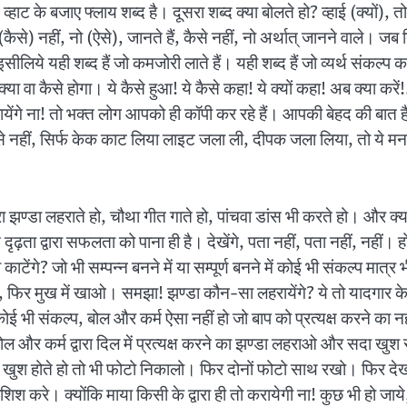
व्हाट के बजाए फ्लाय शब्द है। दूसरा शब्द क्या बोलते हो? व्हाई (क्यों), 
ैसे) नहीं, नो (ऐसे), जानते हैं, कैसे नहीं, नो अर्थात् जानने वाले। जब त
ीलिये यही शब्द हैं जो कमजोरी लाते हैं। यही शब्द हैं जो व्यर्थ संकल्प का
 क्या वा कैसे होगा। ये कैसे हुआ! ये कैसे कहा! ये क्यों कहा! अब क्या करें!
येंगे ना! तो भक्त लोग आपको ही कॉपी कर रहे हैं। आपकी बेहद की बात है 
ऐसे नहीं, सिर्फ केक काट लिया लाइट जला ली, दीपक जला लिया, तो ये 
झण्डा लहराते हो, चौथा गीत गाते हो, पांचवा डांस भी करते हो। और क्या
ृढ़ता द्वारा सफलता को पाना ही है। देखेंगे, पता नहीं, पता नहीं, नहीं। 
 काटेंगे? जो भी सम्पन्न बनने में या सम्पूर्ण बनने में कोई भी संकल्प
िर मुख में खाओ। समझा! झण्डा कौन-सा लहरायेंगे? ये तो यादगार के रूप
ोई भी संकल्प, बोल और कर्म ऐसा नहीं हो जो बाप को प्रत्यक्ष करने का नही
, बोल और कर्म द्वारा दिल में प्रत्यक्ष करने का झण्डा लहराओ और सदा
े हो तो भी फोटो निकालो। फिर दोनों फोटो साथ रखो। फिर देखो अच्छा क्
िश करे। क्योंकि माया किसी के द्वारा ही तो करायेगी ना! कुछ भी हो जा