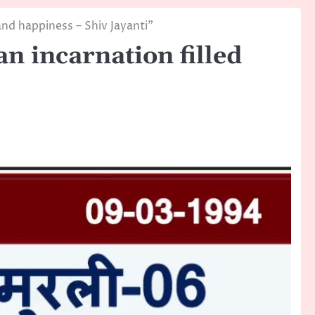
and happiness – Shiv Jayanti”
n incarnation filled