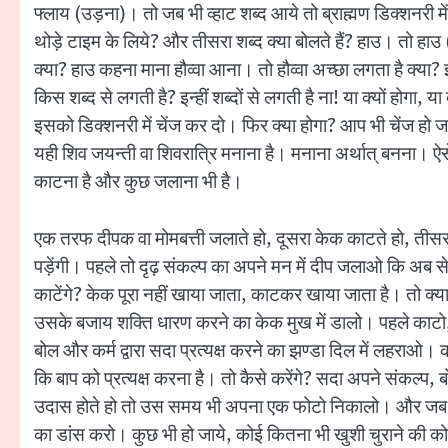
फ्लाय (उड़ना)। तो जब भी व्हाट शब्द आये तो ब्राह्मण डिक्शनरी में 
थोड़े टाइम के लिये? और तीसरा शब्द क्या बोलते हैं? हाउ। तो हाउ (क
क्या? हाउ कहना माना हौव्वा आना। तो हौव्वा अच्छा लगता है क्या? इस
किस शब्द से लगती है? इन्हीं शब्दों से लगती है ना! या क्यों होगा, या
इसको डिक्शनरी में चेंज कर दो। फिर क्या होगा? आप भी चेंज हो जा
यही शिव जयन्ती वा शिवरात्रि मनाना है। मनाना अर्थात् बनना। 
काटना है और कुछ जलाना भी है।
एक तरफ दीपक वा मोमबत्ती जलाते हो, दूसरा केक काटते हो, तीसरा 
पड़ेंगी। पहले तो दृढ़ संकल्प का अपने मन में दीप जलाओ कि अब से द
काटेंगे? केक पूरा नहीं खाया जाता, काटकर खाया जाता है। तो क्या
उसके बजाय शक्ति धारण करने का केक मुख में डालो। पहले काटो, फ
बोल और कर्म द्वारा सदा प्रत्यक्ष करने का झण्डा दिल में लहराओ। क
कि बाप को प्रत्यक्ष करना है। तो कैसे करेंगे? सदा अपने संकल्प
उदास होते हो तो उस समय भी अपना एक फोटो निकालो। और जब खुश होत
का डांस करो। कुछ भी हो जाये, कोई कितना भी खुशी चुराने की कोश