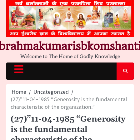
Skip
to
content
brahmakumarisbkomshant
Welcome to The Home of Godly Knowledge
Home
Uncategorized
(27)”11-04-1985 “Generosity is the fundamental
characteristic of the organization.”
(27)”11-04-1985 “Generosity
is the fundamental
characteristic of the