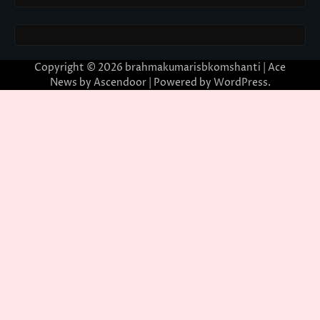
Copyright © 2026
brahmakumarisbkomshanti
| Ace
News by
Ascendoor
| Powered by
WordPress
.