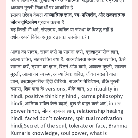
यह वीडियो ब्रह्माकुमारीज़ के आध्यात्मिक सिद्धांतों, साकार मुरली एवं
अव्यक्त मुरली शिक्षाओं पर आधारित है।
इसका उद्देश्य केवल
आध्यात्मिक ज्ञान, स्व-परिवर्तन, और सकारात्मक
जीवन दृष्टिकोण
प्रदान करना है।
यह किसी भी धर्म, संप्रदाय, व्यक्ति या संस्था के विरुद्ध नहीं है।
दर्शक अपने विवेक अनुसार इसका उपयोग करें।
आत्मा का रहस्य, सहन करो या सामना करो, ब्रह्माकुमारीज ज्ञान,
आत्मा शक्ति, सहनशक्ति क्या है, सहनशीलता बनाम सहनशक्ति, कैसे
सामना करें, ड्रामा का ज्ञान, रिटर्न ऑफ कर्मा, अव्यक्त मुरली, साकार
मुरली, आत्मा का स्वरूप, आध्यात्मिक शक्ति, जीवन बदलने वाला
ज्ञान, ब्रह्माकुमारीज हिंदी वीडियो, राजयोग मेडिटेशन, बीके मुरली
क्लास, शिव बाबा के versions, बीके ज्ञान, spirituality in
hindi, positive thinking hindi, karma philosophy
hindi, आत्मिक शक्ति कैसे बढ़ाएं, दुख से बाहर कैसे आएं, inner
power hindi, जीवन प्रबंधन ज्ञान, relationship healing
hindi, faced don’t tolerate, spiritual motivation
hindi,Secret of the soul, tolerate or face, Brahma
Kumaris knowledge, soul power, what is