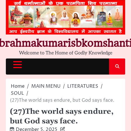
Skip
to
content
brahmakumarisbkomshant
Welcome to The Home of Godly Knowledge
Home
MAIN MENU
LITERATURES
SOUL
(27)The world says endure, but God says face.
(27)The world says endure,
but God says face.
December 5, 2025