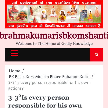
Skip
to
content
brahmakumarisbkomshant
Welcome to The Home of Godly Knowledge
Home
BK Besik Kors Muslim Bhaee Bahanon Ke lie
3-3“Is every person responsible for his own
actions?
3-3“Is every person
responsible for his own