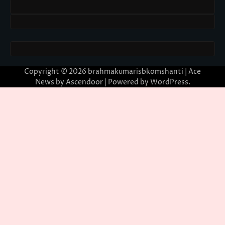
Copyright © 2026
brahmakumarisbkomshanti
| Ace
News by
Ascendoor
| Powered by
WordPress
.