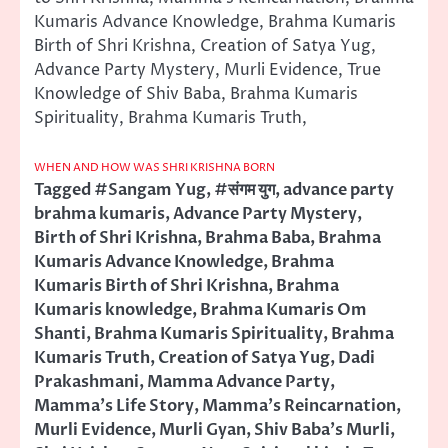
Kumaris Advance Knowledge, Brahma Kumaris
Birth of Shri Krishna, Creation of Satya Yug,
Advance Party Mystery, Murli Evidence, True
Knowledge of Shiv Baba, Brahma Kumaris
Spirituality, Brahma Kumaris Truth,
WHEN AND HOW WAS SHRI KRISHNA BORN
Tagged
#Sangam Yug
,
#संगम युग
,
advance party
brahma kumaris
,
Advance Party Mystery
,
Birth of Shri Krishna
,
Brahma Baba
,
Brahma
Kumaris Advance Knowledge
,
Brahma
Kumaris Birth of Shri Krishna
,
Brahma
Kumaris knowledge
,
Brahma Kumaris Om
Shanti
,
Brahma Kumaris Spirituality
,
Brahma
Kumaris Truth
,
Creation of Satya Yug
,
Dadi
Prakashmani
,
Mamma Advance Party
,
Mamma's Life Story
,
Mamma's Reincarnation
,
Murli Evidence
,
Murli Gyan
,
Shiv Baba's Murli
,