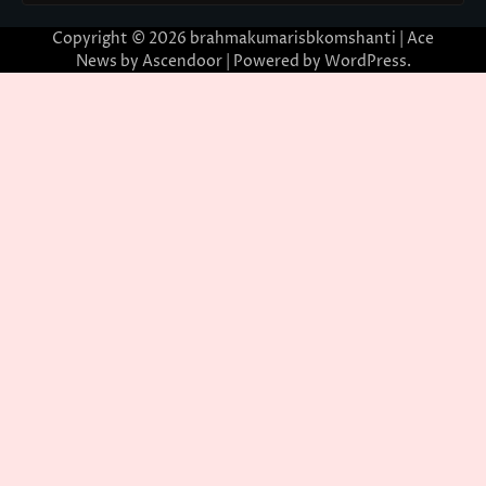
Copyright © 2026
brahmakumarisbkomshanti
| Ace
News by
Ascendoor
| Powered by
WordPress
.