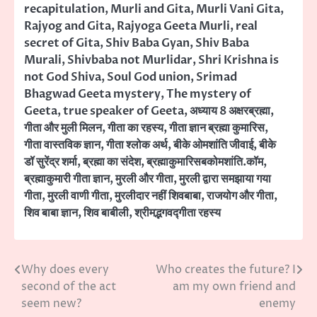
recapitulation
,
Murli and Gita
,
Murli Vani Gita
,
Rajyog and Gita
,
Rajyoga Geeta Murli
,
real
secret of Gita
,
Shiv Baba Gyan
,
Shiv Baba
Murali
,
Shivbaba not Murlidar
,
Shri Krishna is
not God Shiva
,
Soul God union
,
Srimad
Bhagwad Geeta mystery
,
The mystery of
Geeta
,
true speaker of Geeta
,
अध्याय 8 अक्षरब्रह्मा
,
गीता और मुली मिलन
,
गीता का रहस्य
,
गीता ज्ञान ब्रह्मा कुमारिस
,
गीता वास्तविक ज्ञान
,
गीता श्लोक अर्थ
,
बीके ओमशांति जीवाई
,
बीके
डॉ सुरेंद्र शर्मा
,
ब्रह्मा का संदेश
,
ब्रह्माकुमारिसबकोमशांति.कॉम
,
ब्रह्माकुमारी गीता ज्ञान
,
मुरली और गीता
,
मुरली द्वारा समझाया गया
गीता
,
मुरली वाणी गीता
,
मुरलीदार नहीं शिवबाबा
,
राजयोग और गीता
,
शिव बाबा ज्ञान
,
शिव बाबीली
,
श्रीमद्भगवद्गीता रहस्य
Why does every
Who creates the future? I
Post
second of the act
am my own friend and
navigation
seem new?
enemy