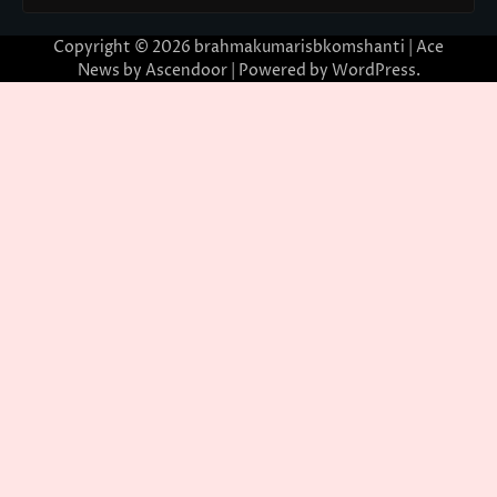
Copyright © 2026
brahmakumarisbkomshanti
| Ace
News by
Ascendoor
| Powered by
WordPress
.