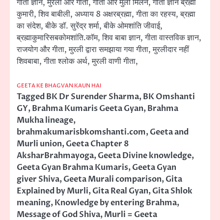
गीता ज्ञान, मुरली और गीता, गीता और मुली मिलन, गीता ज्ञान ब्रह्मा
कुमारी, शिव बाबीली, अध्याय 8 अक्षरब्रह्मा, गीता का रहस्य, ब्रह्मा
का संदेश, बीके डॉ. सुरेंद्र शर्मा, बीके ओमशांति जीवाई,
ब्रह्माकुमारिसबकोमशांति.कॉम, शिव बाबा ज्ञान, गीता वास्तविक ज्ञान,
राजयोग और गीता, मुरली द्वारा समझाया गया गीता, मुरलीदार नहीं
शिवबाबा, गीता श्लोक अर्थ, मुरली वाणी गीता,
GEETA KE BHAGVAN KAUN HAI
Tagged
BK Dr Surender Sharma
,
BK Omshanti
GY
,
Brahma Kumaris Geeta Gyan
,
Brahma
Mukha lineage
,
brahmakumarisbkomshanti.com
,
Geeta and
Murli union
,
Geeta Chapter 8
AksharBrahmayoga
,
Geeta Divine knowledge
,
Geeta Gyan Brahma Kumaris
,
Geeta Gyan
giver Shiva
,
Geeta Murali comparison
,
Gita
Explained by Murli
,
Gita Real Gyan
,
Gita Shlok
meaning
,
Knowledge by entering Brahma
,
Message of God Shiva
,
Murli = Geeta