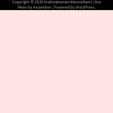
Copyright © 2026
brahmakumarisbkomshanti
| Ace
News by
Ascendoor
| Powered by
WordPress
.