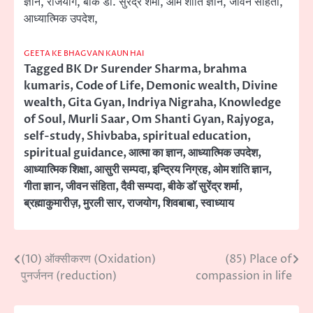
ज्ञान, राजयोग, बीके डॉ. सुरेंद्र शर्मा, ओम शांति ज्ञान, जीवन संहिता,
आध्यात्मिक उपदेश,
GEETA KE BHAGVAN KAUN HAI
Tagged
BK Dr Surender Sharma
,
brahma
kumaris
,
Code of Life
,
Demonic wealth
,
Divine
wealth
,
Gita Gyan
,
Indriya Nigraha
,
Knowledge
of Soul
,
Murli Saar
,
Om Shanti Gyan
,
Rajyoga
,
self-study
,
Shivbaba
,
spiritual education
,
spiritual guidance
,
आत्मा का ज्ञान
,
आध्यात्मिक उपदेश
,
आध्यात्मिक शिक्षा
,
आसुरी सम्पदा
,
इन्द्रिय निग्रह
,
ओम शांति ज्ञान
,
गीता ज्ञान
,
जीवन संहिता
,
दैवी सम्पदा
,
बीके डॉ सुरेंद्र शर्मा
,
ब्रह्माकुमारीज़
,
मुरली सार
,
राजयोग
,
शिवबाबा
,
स्वाध्याय
(10) ऑक्सीकरण (Oxidation)
(85) Place of
Post
पुनर्जनन (reduction)
compassion in life
navigation