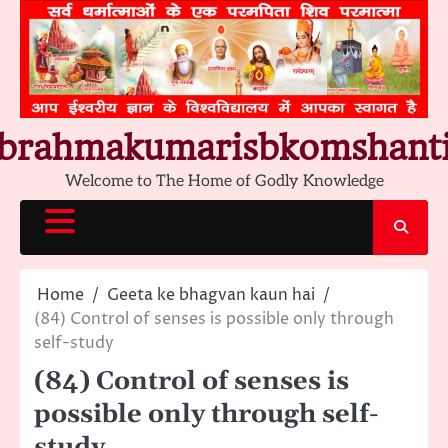
Skip
to
content
brahmakumarisbkomshant
Welcome to The Home of Godly Knowledge
Home
Geeta ke bhagvan kaun hai
(84) Control of senses is possible only through
self-study
(84) Control of senses is
possible only through self-
study