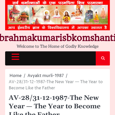
Skip
to
content
brahmakumarisbkomshant
Welcome to The Home of Godly Knowledge
Home
Avyakt murli-1987
AV-28/31-12-1987-The New Year — The Year to
Become Like the Father
AV-28/31-12-1987-The New
Year — The Year to Become
Like the Father