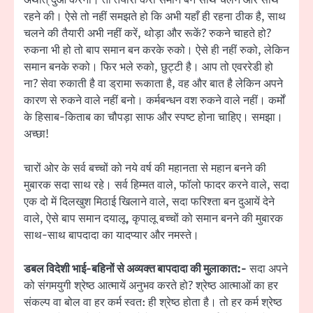
अर्थात् दुआ करना। तो तैयारी करो समान बन साथ चलने और साथ
रहने की। ऐसे तो नहीं समझते हो कि अभी यहाँ ही रहना ठीक है, साथ
चलने की तैयारी अभी नहीं करें, थोड़ा और रूकें? रुकने चाहते हो?
रुकना भी हो तो बाप समान बन करके रुको। ऐसे ही नहीं रुको, लेकिन
समान बनके रुको। फिर भले रुको, छुट्टी है। आप तो एवररेडी हो
ना? सेवा रुकाती है वा ड्रामा रूकाता है, वह और बात है लेकिन अपने
कारण से रुकने वाले नहीं बनो। कर्मबन्धन वश रुकने वाले नहीं। कर्मों
के हिसाब-किताब का चौपड़ा साफ और स्पष्ट होना चाहिए। समझा।
अच्छा!
चारों ओर के सर्व बच्चों को नये वर्ष की महानता से महान बनने की
मुबारक सदा साथ रहे। सर्व हिम्मत वाले, फॉलो फादर करने वाले, सदा
एक दो में दिलखुश मिठाई खिलाने वाले, सदा फरिश्ता बन दुआयें देने
वाले, ऐसे बाप समान दयालू, कृपालू बच्चों को समान बनने की मुबारक
साथ-साथ बापदादा का यादप्यार और नमस्ते।
डबल विदेशी भाई-बहिनों से अव्यक्त बापदादा की मुलाकात:-
सदा अपने
को संगमयुगी श्रेष्ठ आत्मायें अनुभव करते हो? श्रेष्ठ आत्माओं का हर
संकल्प वा बोल वा हर कर्म स्वत: ही श्रेष्ठ होता है। तो हर कर्म श्रेष्ठ