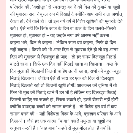
आप श्रेष्ठ आत्माओं के हर संकल्प में सर्व के कल्याण की, श्रेष्ठ
परिवर्तन की, ‘वशीभूत’ से स्वतन्‍त्र बनाने की दिल की दुआयें वा खुशी
की मुबारक सदा नेचुरल रूप में दिखाई दे क्योंकि आप सभी दाता अर्थात्
देवता हो, देने वाले हो। तो इस नये वर्ष में विशेष खुशियों की मुबारकें देते
रहो। ऐसे नहीं कि सिर्फ आज के दिन वा कल के दिन चलते-फिरते
मुबारक हो, मुबारक हो – यह कहके नया वर्ष आरम्भ नहीं करना।
कहना भले, दिल से कहना। लेकिन सारा वर्ष कहना, सिर्फ दो दिन
नहीं कहना। किसी को भी अगर दिल से मुबारक देते हो तो वह आत्मा
दिल की मुबारक ले दिलखुश हो जाए। तो हर समय दिलखुश मिठाई
बांटते रहना। सिर्फ एक दिन नहीं मिठाई खाना वा खिलाना। कल के
दिन मुख की मिठाइयाँ जितनी चाहिए उतनी खाना, सभी को बहुत-बहुत
मिठाई खिलाना। लेकिन ऐसे ही सदा हर एक को दिल से दिलखुश
मिठाई खिलाते रहो तो कितनी खुशी होगी! आजकल की दुनिया में तो
फिर भी मुख की मिठाई खाने में डर भी है लेकिन यह दिलखुश मिठाई
जितनी चाहिए खा सकते हो, खिला सकते हो, इसमें बीमारी नहीं होगी
क्योंकि बापदादा बच्चों को समान बनाते हैं। तो विशेष इस वर्ष में बाप
समान बनने की – यही विशेषता विश्व के आगे, ब्राह्मण परिवार के आगे
दिखाओ। जैसे हर एक आत्मा “बाबा” कहते मधुरता वा खुशी का
अनुभव करती है। ‘वाह बाबा’ कहने से मुख मीठा होता है क्योंकि