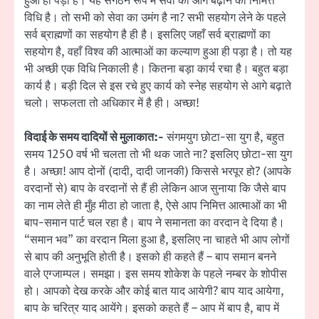
हुआ ही पड़ा है। यह संगठन रूप में सेवा को आगे बढ़ाने की निमित्त
विधि है। तो सभी को सेवा का उमंग है ना? सभी सहयोग लेने के पहले
सर्व ब्राह्मणों का सहयोग है ही है। इसलिए जहाँ सर्व ब्राह्मणों का
सहयोग है, वहाँ विश्व की आत्माओं का कल्याण हुआ ही पड़ा है। तो यह
भी अच्छी एक विधि निकाली है। कितना बड़ा कार्य रचा है। बहुत बड़ा
कार्य है। बड़ी दिल से इस रचे हुए कार्य को स्नेह सहयोग से आगे बढ़ाते
चलो। सफलता तो अधिकार में है ही। अच्छा!
विदाई के समय दादियों से मुलाकात:-
संगमयुग छोटा-सा युग है, बहुत
समय 1250 वर्ष भी चलता तो भी थक जाते ना? इसलिए छोटा-सा युग
है। अच्छा! आप दोनों (दादी, दादी जानकी) किससे भरपूर हो? (आपके
वरदानों से) बाप के वरदानों से हैं ही लेकिन आज सुनाया कि जैसे बाप
का नाम लेते ही मुँह मीठा हो जाता है, ऐसे आप निमित्त आत्माओं का भी
बाप-समान पार्ट चल रहा है। बाप ने समानता का वरदान दे दिया है।
“समान भव” का वरदान मिला हुआ है, इसलिए ना चाहते भी आप लोगों
से बाप की अनुभूति होती है। इसको ही कहते हैं – बाप समान बनने
वाले एग्जाम्पल। समझा। इस समय शोकेश के पहले नम्बर के शोपीस
हो। आपको देख करके और कोई बात याद आयेगी? बाप याद आयेगा,
बाप के चरित्र याद आयेंगे। इसको कहते हैं – आप में बाप है, बाप में