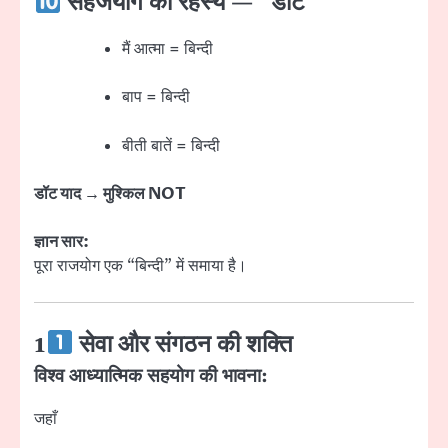
सहजयोग का रहस्य — “डॉट”
मैं आत्मा = बिन्दी
बाप = बिन्दी
बीती बातें = बिन्दी
डॉट याद → मुश्किल NOT
ज्ञान सार:
पूरा राजयोग एक “बिन्दी” में समाया है।
1
सेवा और संगठन की शक्ति
विश्व आध्यात्मिक सहयोग की भावना:
जहाँ