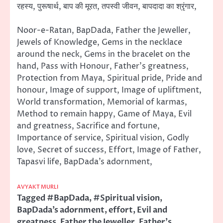
रहस्य, पुरूषार्थ, बाप की मूरत, तपस्वी जीवन, बापदादा का श्रृंगार,
Noor-e-Ratan, BapDada, Father the Jeweller,
Jewels of Knowledge, Gems in the necklace
around the neck, Gems in the bracelet on the
hand, Pass with Honour, Father’s greatness,
Protection from Maya, Spiritual pride, Pride and
honour, Image of support, Image of upliftment,
World transformation, Memorial of karmas,
Method to remain happy, Game of Maya, Evil
and greatness, Sacrifice and fortune,
Importance of service, Spiritual vision, Godly
love, Secret of success, Effort, Image of Father,
Tapasvi life, BapDada’s adornment,
AVYAKT MURLI
Tagged
#BapDada
,
#Spiritual vision
,
BapDada’s adornment
,
effort
,
Evil and
greatness
,
Father the Jeweller
,
Father’s