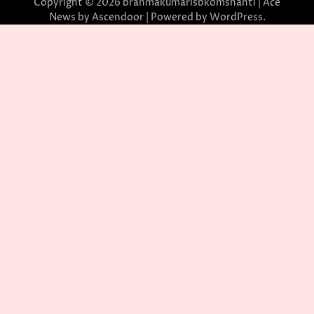
Copyright © 2026
brahmakumarisbkomshanti
| Ace
News by
Ascendoor
| Powered by
WordPress
.