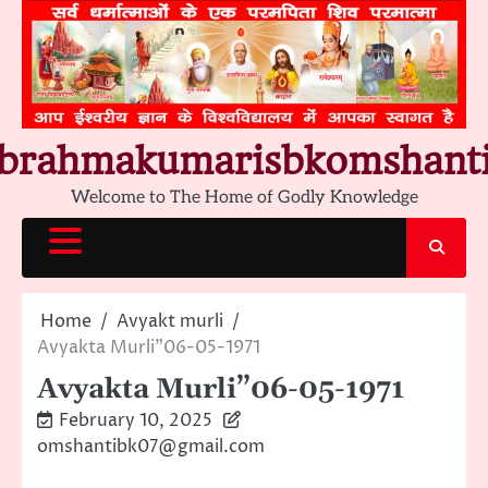
Skip
to
content
brahmakumarisbkomshant
Welcome to The Home of Godly Knowledge
Home
Avyakt murli
Avyakta Murli”06-05-1971
Avyakta Murli”06-05-1971
February 10, 2025
omshantibk07@gmail.com