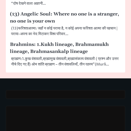
“दोष देखने वाला अज्ञानी…
(13) Angelic Soul: Where no one is a stranger,
no one is your own
(13)फरिश्ताआत्मा: जहाॅं न कोई पराया है, न कोई अपना फरिश्ता आत्मा की पहचान |
पराया-अपना का भेद मिटाकर विश्व परिवार…
Brahmins: 1.Kukh lineage, Brahmamukh
lineage, Brahmasankalp lineage
ब्राह्मण:1.कुख वंशावली,ब्रह्मामुख वंशावली,ब्रह्मासंकल्प वंशावली ( प्रश्न और उत्तर
नीचे दिए गए हैं) ओम शांति ब्राह्मण – तीन वंशावलियाँ, तीन रहस्य”(Murli…