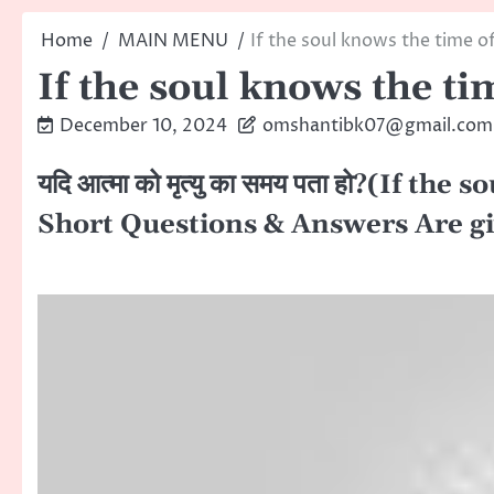
Home
MAIN MENU
If the soul knows the time o
If the soul knows the ti
December 10, 2024
omshantibk07@gmail.com
यदि आत्मा को मृत्यु का समय पता हो?(If t
Short Questions & Answers Are given be