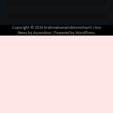
Copyright © 2026
brahmakumarisbkomshanti
| Ace
News by
Ascendoor
| Powered by
WordPress
.