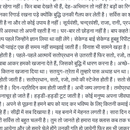
गा नहीं। फिर बाबा देखते भी हैं, देह-अभिमान तो नहीं है? बड़ों का रिगार
उनका रिगार्ड रखना पड़े क्योंकि बुद्धि उनकी गैलप कर लेती है। सर्विस क
ै ना और तो कोई उपाय है नहीं। सूर्यवंशी, चन्द्रवंशी, राजा, रानी, प्रजा
की अवस्था तो अपनी रहती है ना। घर-बार तो छोड़ना नहीं है। बाप कहते हैं घ
पहले जिन्होंने ज्ञान लिया था वही लेंगे। सेकेण्ड बाई सेकेण्ड हूबहू रिपीट
सभी प्वाइंट एक ही समय नहीं समझाई जाती हैं। विनाश भी सामने खड़ा है। 
रू होती है। पहले-पहले आत्मायें सतोप्रधान से उतरती हैं फिर सतो, रजो, तम
शिवबाबा आकर हमको खजाना देते हैं, जिसको बुद्धि में धारण करना है। अच्छे-अ
ितना खजाना दिया था। सतयुग-त्रेता में तुम्हारे पास अथाह धन था। फि
 जाती हैं। सतोप्रधान, सतो, रजो, तमो की स्टेजेस होती हैं। सतो से रजो
 जाती है। दिन-प्रतिदिन कम होती जाती हैं। अभी जम्प लगाना है। तमोप्
ाचूर हो जाते हैं। हड्डी-हड्डी टूट जाती है। कोई मनुष्य अपना जीवघात
ी है। अपने से पूछना है हमने बाप को याद कर भविष्य के लिए कितनी कमाई 
हे हैं। सीढ़ी में सब दिखाया है। यह बनाने में मेहनत लगती है। सारा 
म्हारी सर्विस तो बहुत चलनी है। तुम तो जानते हो हमारा यह क्लास कब तक
 आयेगा और जो हमारे चेले होंगे उनकी गति हो जायेगी फिर हम भी जाकर ज्य