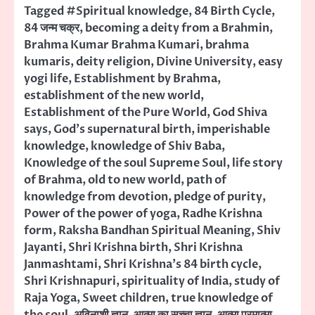
Tagged
#Spiritual knowledge
,
84 Birth Cycle
,
84 जन्म चक्र
,
becoming a deity from a Brahmin
,
Brahma Kumar Brahma Kumari
,
brahma
kumaris
,
deity religion
,
Divine University
,
easy
yogi life
,
Establishment by Brahma
,
establishment of the new world
,
Establishment of the Pure World
,
God Shiva
says
,
God's supernatural birth
,
imperishable
knowledge
,
knowledge of Shiv Baba
,
Knowledge of the soul Supreme Soul
,
life story
of Brahma
,
old to new world
,
path of
knowledge from devotion
,
pledge of purity
,
Power of the power of yoga
,
Radhe Krishna
form
,
Raksha Bandhan Spiritual Meaning
,
Shiv
Jayanti
,
Shri Krishna birth
,
Shri Krishna
Janmashtami
,
Shri Krishna's 84 birth cycle
,
Shri Krishnapuri
,
spirituality of India
,
study of
Raja Yoga
,
Sweet children
,
true knowledge of
the soul
,
अविनाशी ज्ञान
,
आत्मा का सच्चा ज्ञान
,
आत्मा परमात्मा