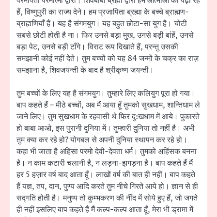
परमपिता परमात्मा द्वारा। शिवबाबा ब्रह्मा द्वारा हम आत्माओं को पढ़ा रहे
हैं, विष्णुपुरी का राज्य देने। हम प्रजापिता ब्रह्मा के बच्चे ब्राह्मण-
ब्राह्मणियाँ हैं। यह है संगमयुग। यह बहुत छोटा-सा युग है। चोटी
सबसे छोटी होती है ना। फिर उनसे बड़ा मुख, उनसे बड़ी बांहें, उनसे
बड़ा पेट, उनसे बड़ी टाँगे। विराट रूप दिखाते हैं, परन्तु उसकी
समझानी कोई नहीं देते। तुम बच्चों को यह 84 जन्मों के चक्र का राज़
समझाना है, शिवजयन्ती के बाद है श्रीकृष्ण जयन्ती।
तुम बच्चों के लिए यह है संगमयुग। तुम्हारे लिए कलियुग पूरा हो गया।
बाप कहते हैं – मीठे बच्चों, अब मैं आया हूँ तुमको सुखधाम, शान्तिधाम ले
जाने लिए। तुम सुखधाम के रहवासी थे फिर दु:खधाम में आये। पुकारते
हो बाबा आओ, इस पुरानी दुनिया में। तुम्हारी दुनिया तो नहीं है। अभी
तुम क्या कर रहे हो? योगबल से अपनी दुनिया स्थापन कर रहे हो।
कहा भी जाता है अहिंसा परमो देवी-देवता धर्म। तुमको अहिंसक बनना
है। न काम कटारी चलानी है, न लड़ना-झगड़ना है। बाप कहते हैं मैं
हर 5 हज़ार वर्ष बाद आता हूँ। लाखों वर्ष की बात ही नहीं। बाप कहते
हैं यज्ञ, तप, दान, पुण्य आदि करते तुम नीचे गिरते आये हो। ज्ञान से ही
सद्गति होती है। मनुष्य तो कुम्भकरण की नींद में सोये हुए हैं, जो जगते
ही नहीं इसलिए बाप कहते हैं मैं कल्प-कल्प आता हूँ, मेरा भी ड्रामा में