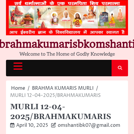
Skip
to
content
brahmakumarisbkomshant
Welcome to The Home of Godly Knowledge
Home
BRAHMA KUMARIS MURLI
MURLI 12-04-2025/BRAHMAKUMARIS
MURLI 12-04-
2025/BRAHMAKUMARIS
April 10, 2025
omshantibk07@gmail.com