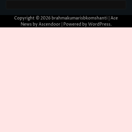
Copyright © 2026
brahmakumarisbkomshanti
| Ace
News by
Ascendoor
| Powered by
WordPress
.