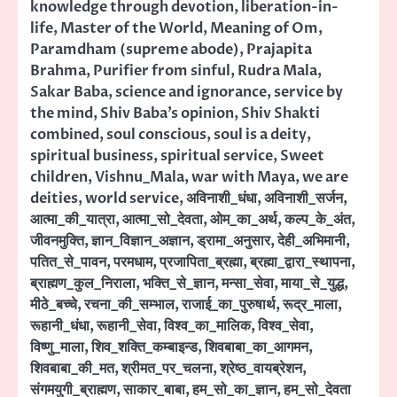
knowledge through devotion
,
liberation-in-
life
,
Master of the World
,
Meaning of Om
,
Paramdham (supreme abode)
,
Prajapita
Brahma
,
Purifier from sinful
,
Rudra Mala
,
Sakar Baba
,
science and ignorance
,
service by
the mind
,
Shiv Baba’s opinion
,
Shiv Shakti
combined
,
soul conscious
,
soul is a deity
,
spiritual business
,
spiritual service
,
Sweet
children
,
Vishnu_Mala
,
war with Maya
,
we are
deities
,
world service
,
अविनाशी_धंधा
,
अविनाशी_सर्जन
,
आत्मा_की_यात्रा
,
आत्मा_सो_देवता
,
ओम_का_अर्थ
,
कल्प_के_अंत
,
जीवनमुक्ति
,
ज्ञान_विज्ञान_अज्ञान
,
ड्रामा_अनुसार
,
देही_अभिमानी
,
पतित_से_पावन
,
परमधाम
,
प्रजापिता_ब्रह्मा
,
ब्रह्मा_द्वारा_स्थापना
,
ब्राह्मण_कुल_निराला
,
भक्ति_से_ज्ञान
,
मन्सा_सेवा
,
माया_से_युद्ध
,
मीठे_बच्चे
,
रचना_की_सम्भाल
,
राजाई_का_पुरुषार्थ
,
रूद्र_माला
,
रूहानी_धंधा
,
रूहानी_सेवा
,
विश्व_का_मालिक
,
विश्व_सेवा
,
विष्णु_माला
,
शिव_शक्ति_कम्बाइन्ड
,
शिवबाबा_का_आगमन
,
शिवबाबा_की_मत
,
श्रीमत_पर_चलना
,
श्रेष्ठ_वायब्रेशन
,
संगमयुगी_ब्राह्मण
,
साकार_बाबा
,
हम_सो_का_ज्ञान
,
हम_सो_देवता