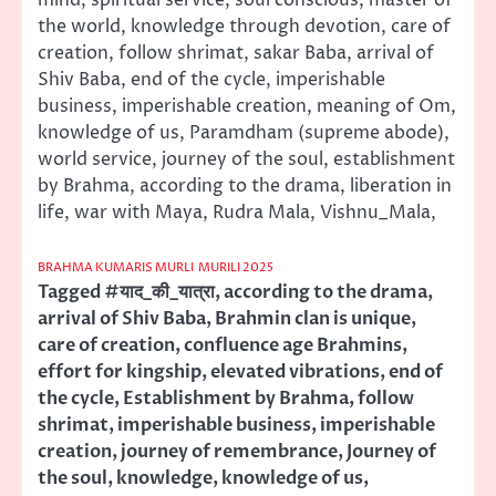
mind, spiritual service, soul conscious, master of
the world, knowledge through devotion, care of
creation, follow shrimat, sakar Baba, arrival of
Shiv Baba, end of the cycle, imperishable
business, imperishable creation, meaning of Om,
knowledge of us, Paramdham (supreme abode),
world service, journey of the soul, establishment
by Brahma, according to the drama, liberation in
life, war with Maya, Rudra Mala, Vishnu_Mala,
BRAHMA KUMARIS MURLI
MURILI 2025
Tagged
#याद_की_यात्रा
,
according to the drama
,
arrival of Shiv Baba
,
Brahmin clan is unique
,
care of creation
,
confluence age Brahmins
,
effort for kingship
,
elevated vibrations
,
end of
the cycle
,
Establishment by Brahma
,
follow
shrimat
,
imperishable business
,
imperishable
creation
,
journey of remembrance
,
Journey of
the soul
,
knowledge
,
knowledge of us
,