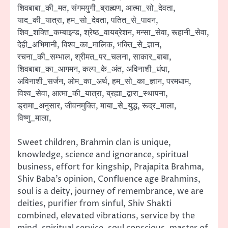
शिवबाबा_की_मत, संगमयुगी_ब्राह्मण, आत्मा_सो_देवता,
याद_की_यात्रा, हम_सो_देवता, पतित_से_पावन,
शिव_शक्ति_कम्बाइन्ड, श्रेष्ठ_वायब्रेशन, मन्सा_सेवा, रूहानी_सेवा,
देही_अभिमानी, विश्व_का_मालिक, भक्ति_से_ज्ञान,
रचना_की_सम्भाल, श्रीमत_पर_चलना, साकार_बाबा,
शिवबाबा_का_आगमन, कल्प_के_अंत, अविनाशी_धंधा,
अविनाशी_सर्जन, ओम_का_अर्थ, हम_सो_का_ज्ञान, परमधाम,
विश्व_सेवा, आत्मा_की_यात्रा, ब्रह्मा_द्वारा_स्थापना,
ड्रामा_अनुसार, जीवनमुक्ति, माया_से_युद्ध, रूद्र_माला,
विष्णु_माला,
Sweet children, Brahmin clan is unique,
knowledge, science and ignorance, spiritual
business, effort for kingship, Prajapita Brahma,
Shiv Baba’s opinion, Confluence age Brahmins,
soul is a deity, journey of remembrance, we are
deities, purifier from sinful, Shiv Shakti
combined, elevated vibrations, service by the