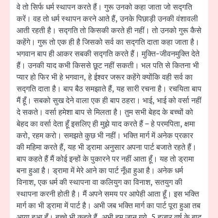
वे तो सिर्फ धर्म स्थापन करते हैं। गुरू उनको कहा जाता जो सद्गति
करें। वह तो धर्म स्थापन करने आते हैं, उनके पिछाड़ी उनकी वंशावली
आती रहती है। सद्गति तो किसकी करते ही नहीं। तो उनको गुरू कैसे
कहेंगे। गुरू तो एक ही है जिसको सर्व का सद्गति दाता कहा जाता है।
भगवान बाप ही आकर सबकी सद्गति करते हैं। मुक्ति-जीवनमुक्ति देते
हैं। उनकी याद कभी किससे छूट नहीं सकती। भल पति से कितना भी
प्यार हो फिर भी हे भगवान, हे ईश्वर जरूर कहेंगे क्योंकि वही सर्व का
सद्गति दाता है। बाप बैठ समझाते हैं, यह सारी रचना है। रचयिता बाप
मैं हूँ। सबको सुख देने वाला एक ही बाप ठहरा। भाई, भाई को वर्सा नहीं
दे सकते। वर्सा हमेशा बाप से मिलता है। तुम सभी बेहद के बच्चों को
बेहद का वर्सा देता हूँ इसलिए ही मुझे याद करते हैं – हे परमपिता, क्षमा
करो, रहम करो। समझते कुछ भी नहीं। भक्ति मार्ग में अनेक प्रकार
की महिमा करते हैं, यह भी ड्रामा अनुसार अपना पार्ट बजाते रहते हैं।
बाप कहते हैं मैं कोई इन्हों के पुकारने पर नहीं आता हूँ। यह तो ड्रामा
बना हुआ है। ड्रामा में मेरे आने का पार्ट नूँधा हुआ है। अनेक धर्म
विनाश, एक धर्म की स्थापना वा कलियुग का विनाश, सतयुग की
स्थापना करनी होती है। मैं अपने समय पर आपेही आता हूँ। इस भक्ति
मार्ग का भी ड्रामा में पार्ट है। अभी जब भक्ति मार्ग का पार्ट पूरा हुआ तब
आया हुआ हूँ। बच्चे भी कहते हैं, अभी हम जान गये, 5 हजार वर्ष के बाद