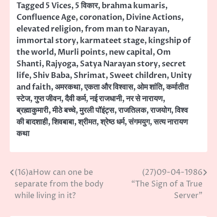
Tagged
5 Vices
,
5 विकार
,
brahma kumaris
,
Confluence Age
,
coronation
,
Divine Actions
,
elevated religion
,
from man to Narayan
,
immortal story
,
karmateet stage
,
kingship of
the world
,
Murli points
,
new capital
,
Om
Shanti
,
Rajyoga
,
Satya Narayan story
,
secret
life
,
Shiv Baba
,
Shrimat
,
Sweet children
,
Unity
and faith
,
अमरकथा
,
एकता और विश्वास
,
ओम शांति
,
कर्मातीत
स्टेज
,
गुप्त जीवन
,
दैवी कर्म
,
नई राजधानी
,
नर से नारायण
,
ब्रह्माकुमारी
,
मीठे बच्चे
,
मुरली पॉइंट्स
,
राजतिलक
,
राजयोग
,
विश्व
की बादशाही
,
शिवबाबा
,
श्रीमत
,
श्रेष्ठ धर्म
,
संगमयुग
,
सत्य नारायण
कथा
(16)aHow can one be
(27)09-04-1986
Post
separate from the body
“The Sign of a True
navigation
while living in it?
Server”