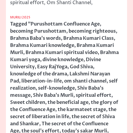
spiritual effort, Om Shanti Channel,
MURILI 2025
Tagged
"Purushottam Confluence Age
,
becoming Purushottam
,
becoming righteous
,
Brahma Baba's words
,
Brahma Kumari Class
,
Brahma Kumari knowledge
,
Brahma Kumari
Murli
,
Brahma Kumari spiritual video
,
Brahma
Kumari yoga
,
divine knowledge
,
Divine
University
,
Easy RajYoga
,
God Shiva
,
knowledge of the drama
,
Lakshmi Narayan
Pad
,
liberation-in-life
,
om shanti channel
,
self
realization
,
self-knowledge
,
Shiv Baba's
message
,
Shiv Baba's Murli
,
spiritual effort
,
Sweet children
,
the beneficial age
,
the glory of
the Confluence Age
,
the karmateet stage
,
the
secret of liberation in life
,
the secret of Shiva
and Shankar
,
The secret of the Confluence
Age
,
the soul's effort
,
today's sakar Murli
,