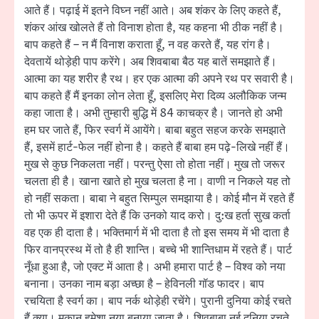
आते हैं। पढ़ाई में इतने विघ्न नहीं आते। अब शंकर के लिए कहते हैं,
शंकर आंख खोलते हैं तो विनाश होता है, यह कहना भी ठीक नहीं है।
बाप कहते हैं – न मैं विनाश कराता हूँ, न वह करते हैं, यह रांग है।
देवतायें थोड़ेही पाप करेंगे। अब शिवबाबा बैठ यह बातें समझाते हैं।
आत्मा का यह शरीर है रथ। हर एक आत्मा की अपने रथ पर सवारी है।
बाप कहते हैं मैं इनका लोन लेता हूँ, इसलिए मेरा दिव्य अलौकिक जन्म
कहा जाता है। अभी तुम्हारी बुद्धि में 84 काचक्र है। जानते हो अभी
हम घर जाते हैं, फिर स्वर्ग में आयेंगे। बाबा बहुत सहज करके समझाते
हैं, इसमें हार्ट-फेल नहीं होना है। कहते हैं बाबा हम पढ़े-लिखे नहीं हैं।
मुख से कुछ निकलता नहीं। परन्तु ऐसा तो होता नहीं। मुख तो जरूर
चलता ही है। खाना खाते हो मुख चलता है ना। वाणी न निकले यह तो
हो नहीं सकता। बाबा ने बहुत सिम्पुल समझाया है। कोई मौन में रहते हैं
तो भी ऊपर में इशारा देते हैं कि उनको याद करो। दु:ख हर्ता सुख कर्ता
वह एक ही दाता है। भक्तिमार्ग में भी दाता है तो इस समय में भी दाता है
फिर वानप्रस्थ में तो है ही शान्ति। बच्चे भी शान्तिधाम में रहते हैं। पार्ट
नूँधा हुआ है, जो एक्ट में आता है। अभी हमारा पार्ट है – विश्व को नया
बनाना। उनका नाम बड़ा अच्छा है – हेविनली गॉड फादर। बाप
रचयिता है स्वर्ग का। बाप नर्क थोड़ेही रचेंगे। पुरानी दुनिया कोई रचते
हैं क्या। मकान हमेशा नया बनाया जाता है। शिवबाबा नई दुनिया रचते