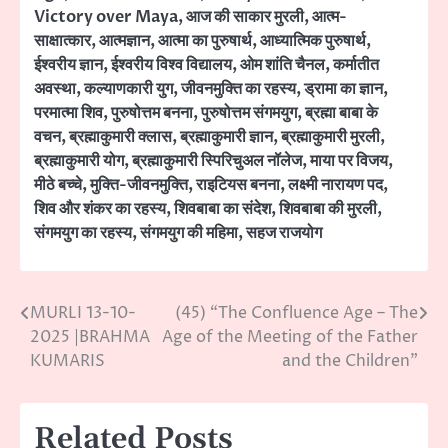
Victory over Maya
,
आज की साकार मुरली
,
आत्म-
साक्षात्कार
,
आत्मज्ञान
,
आत्मा का पुरुषार्थ
,
आध्यात्मिक पुरुषार्थ
,
ईश्वरीय ज्ञान
,
ईश्वरीय विश्व विद्यालय
,
ओम शांति चैनल
,
कर्मातीत
अवस्था
,
कल्याणकारी युग
,
जीवनमुक्ति का रहस्य
,
ड्रामा का ज्ञान
,
परमात्मा शिव
,
पुरुषोत्तम बनना
,
पुरुषोत्तम संगमयुग
,
ब्रह्मा बाबा के
वचन
,
ब्रह्माकुमारी क्लास
,
ब्रह्माकुमारी ज्ञान
,
ब्रह्माकुमारी मुरली
,
ब्रह्माकुमारी योग
,
ब्रह्माकुमारी स्पिरिचुअल नॉलेज
,
माया पर विजय
,
मीठे बच्चे
,
मुक्ति-जीवनमुक्ति
,
राइटियस बनना
,
लक्ष्मी नारायण पद
,
शिव और शंकर का रहस्य
,
शिवबाबा का संदेश
,
शिवबाबा की मुरली
,
संगमयुग का रहस्य
,
संगमयुग की महिमा
,
सहज राजयोग
MURLI 13-10-
(45) “The Confluence Age – The
Post
2025 |BRAHMA
Age of the Meeting of the Father
navigation
KUMARIS
and the Children”
Related Posts