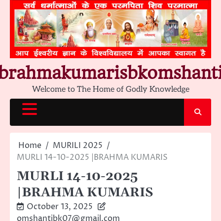
Skip
to
content
brahmakumarisbkomshant
Welcome to The Home of Godly Knowledge
Home
MURILI 2025
MURLI 14-10-2025 |BRAHMA KUMARIS
MURLI 14-10-2025
|BRAHMA KUMARIS
October 13, 2025
omshantibk07@gmail.com