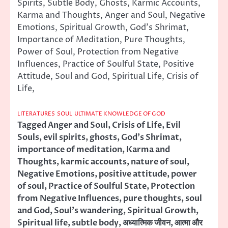
Spirits, Subtle Body, Ghosts, Karmic Accounts,
Karma and Thoughts, Anger and Soul, Negative
Emotions, Spiritual Growth, God’s Shrimat,
Importance of Meditation, Pure Thoughts,
Power of Soul, Protection from Negative
Influences, Practice of Soulful State, Positive
Attitude, Soul and God, Spiritual Life, Crisis of
Life,
LITERATURES
SOUL
ULTIMATE KNOWLEDGE OF GOD
Tagged
Anger and Soul
,
Crisis of Life
,
Evil
Souls
,
evil spirits
,
ghosts
,
God's Shrimat
,
importance of meditation
,
Karma and
Thoughts
,
karmic accounts
,
nature of soul
,
Negative Emotions
,
positive attitude
,
power
of soul
,
Practice of Soulful State
,
Protection
from Negative Influences
,
pure thoughts
,
soul
and God
,
Soul's wandering
,
Spiritual Growth
,
Spiritual life
,
subtle body
,
अध्यात्मिक जीवन
,
आत्मा और