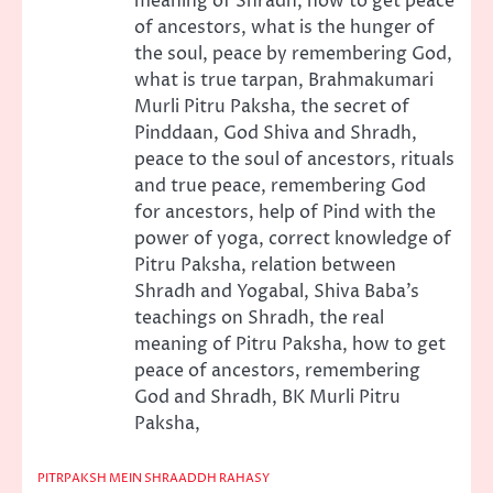
meaning of Shradh, how to get peace
of ancestors, what is the hunger of
the soul, peace by remembering God,
what is true tarpan, Brahmakumari
Murli Pitru Paksha, the secret of
Pinddaan, God Shiva and Shradh,
peace to the soul of ancestors, rituals
and true peace, remembering God
for ancestors, help of Pind with the
power of yoga, correct knowledge of
Pitru Paksha, relation between
Shradh and Yogabal, Shiva Baba’s
teachings on Shradh, the real
meaning of Pitru Paksha, how to get
peace of ancestors, remembering
God and Shradh, BK Murli Pitru
Paksha,
PITRPAKSH MEIN SHRAADDH RAHASY