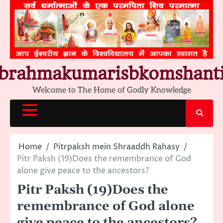
Skip
to
content
brahmakumarisbkomshant
Welcome to The Home of Godly Knowledge
Home
Pitrpaksh mein Shraaddh Rahasy
Pitr Paksh (19)Does the remembrance of God
alone give peace to the ancestors?
Pitr Paksh (19)Does the
remembrance of God alone
give peace to the ancestors?