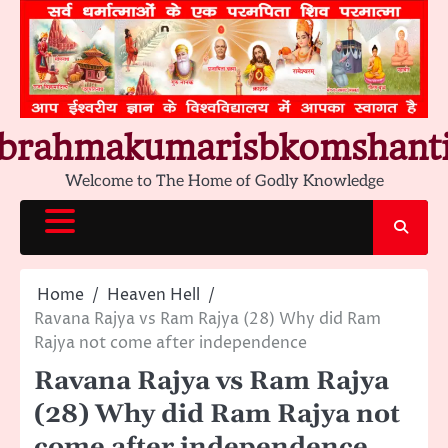
Skip
to
content
brahmakumarisbkomshant
Welcome to The Home of Godly Knowledge
Home
Heaven Hell
Ravana Rajya vs Ram Rajya (28) Why did Ram
Rajya not come after independence
Ravana Rajya vs Ram Rajya
(28) Why did Ram Rajya not
come after independence