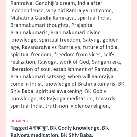
Ramrajya, Gandhiji’s dream, India after
independence, why did Ramrajya not come,
Mahatma Gandhi Ramrajya, spiritual India,
Brahmakumari thoughts, Prajapita
Brahmakumaris, Brahmakumari divine
knowledge, spiritual freedom, Satyug, golden
age, Ravanarajya vs Ramrajya, future of India,
spiritual freedom, freedom from vices, self-
realization, Rajyoga, work of God, Sangam era,
liberation of soul, establishment of Ramrajya,
Brahmakumari satsang, when will Ramrajya
come in India, knowledge of Brahmakumaris, BK
Shiv Baba, spiritual awakening, BK Godly
knowledge, BK Rajyoga meditation, towards
spiritual India, truth non-violence religion,
HEAVEN HELL
Tagged
#संगम युग
,
BK Godly knowledge
,
BK
Rajyoga meditation
,
BK Shiv Baba
,