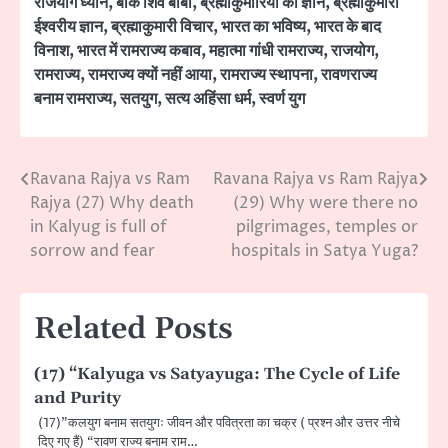
राजयोग ध्यान
,
बीके शिव बाबा
,
ब्रह्माकुमारियों का ज्ञान
,
ब्रह्माकुमारी
ईश्वरीय ज्ञान
,
ब्रह्माकुमारी विचार
,
भारत का भविष्य
,
भारत के बाद
विनाश
,
भारत में रामराज्य कबाव
,
महात्मा गांधी रामराज्य
,
राजयोग
,
रामराज्य
,
रामराज्य क्यों नहीं आया
,
रामराज्य स्थापना
,
रावणराज्य
बनाम रामराज्य
,
सतयुग
,
सत्य अहिंसा धर्म
,
स्वर्ण युग
Ravana Rajya vs Ram
Ravana Rajya vs Ram Rajya
Post
Rajya (27) Why death
(29) Why were there no
navigation
in Kalyug is full of
pilgrimages, temples or
sorrow and fear
hospitals in Satya Yuga?
Related Posts
(17) “Kalyuga vs Satyayuga: The Cycle of Life
and Purity
(17)”कलयुग बनाम सतयुगः जीवन और पवित्रता का चक्र ( प्रश्न और उत्तर नीचे
दिए गए हैं) “रावण राज्य बनाम राम…