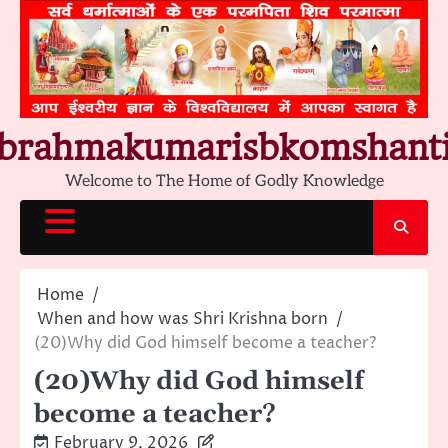
Skip
to
content
brahmakumarisbkomshant
Welcome to The Home of Godly Knowledge
Home
When and how was Shri Krishna born
(20)Why did God himself become a teacher?
(20)Why did God himself
become a teacher?
February 9, 2026