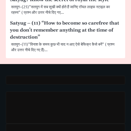
सतयुग-(25)”सतयुग में सब सुखी क्यों होते हैं जानिए रॉयल लाइफ स्टाइल का
रहस्य” ( प्रश्न और उत्तर नीचे दिए गए…
Satyug – (11) “How to become so carefree that
you don’t remember anything at the time of
destruction”
सतयुग-(11)”विनाश के समय कुछ भी याद न आए ऐसे बेफिक्र कैसे बनें” ( प्रश्न
और उत्तर नीचे दिए गए हैं)…