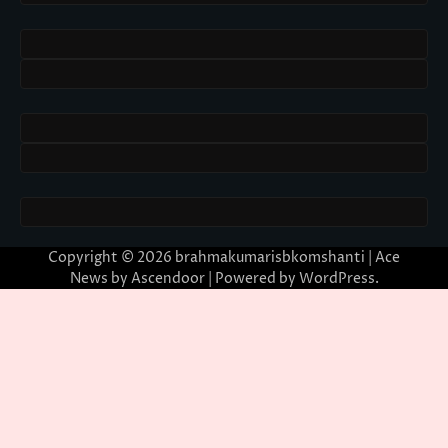
Copyright © 2026
brahmakumarisbkomshanti
| Ace
News by
Ascendoor
| Powered by
WordPress
.