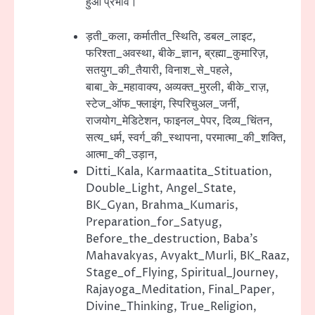
हुआ प्रभाव।
ड़ती_कला, कर्मातीत_स्थिति, डबल_लाइट,
फरिश्ता_अवस्था, बीके_ज्ञान, ब्रह्मा_कुमारिज़,
सतयुग_की_तैयारी, विनाश_से_पहले,
बाबा_के_महावाक्य, अव्यक्त_मुरली, बीके_राज़,
स्टेज_ऑफ_फ्लाइंग, स्पिरिचुअल_जर्नी,
राजयोग_मेडिटेशन, फाइनल_पेपर, दिव्य_चिंतन,
सत्य_धर्म, स्वर्ग_की_स्थापना, परमात्मा_की_शक्ति,
आत्मा_की_उड़ान,
Ditti_Kala, Karmaatita_Stituation,
Double_Light, Angel_State,
BK_Gyan, Brahma_Kumaris,
Preparation_for_Satyug,
Before_the_destruction, Baba’s
Mahavakyas, Avyakt_Murli, BK_Raaz,
Stage_of_Flying, Spiritual_Journey,
Rajayoga_Meditation, Final_Paper,
Divine_Thinking, True_Religion,