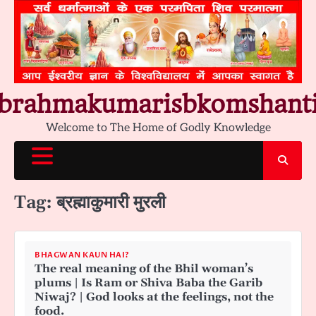
Skip
to
content
brahmakumarisbkomshant
Welcome to The Home of Godly Knowledge
Tag:
ब्रह्माकुमारी मुरली
BHAGWAN KAUN HAI?
The real meaning of the Bhil woman’s
plums | Is Ram or Shiva Baba the Garib
Niwaj? | God looks at the feelings, not the
food.