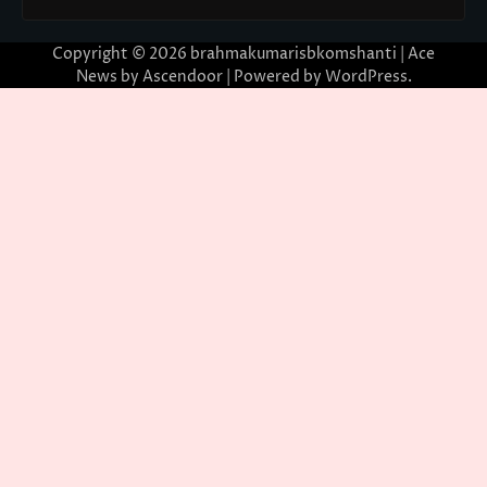
Copyright © 2026
brahmakumarisbkomshanti
| Ace
News by
Ascendoor
| Powered by
WordPress
.