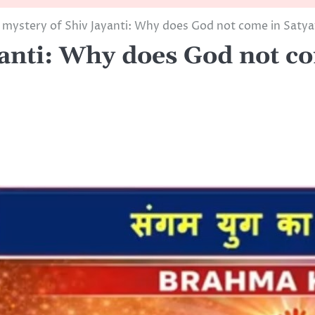
 mystery of Shiv Jayanti: Why does God not come in Saty
yanti: Why does God not c