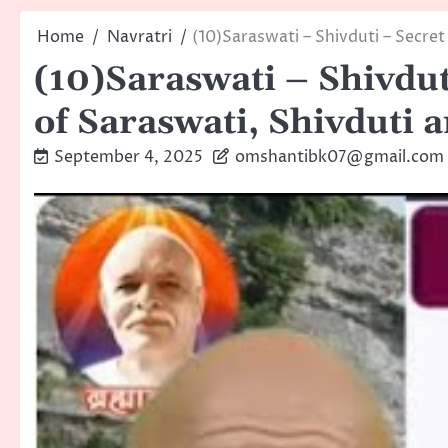
Home
Navratri
(10)Saraswati – Shivduti – Secre
(10)Saraswati – Shivdut
of Saraswati, Shivduti 
September 4, 2025
omshantibk07@gmail.com