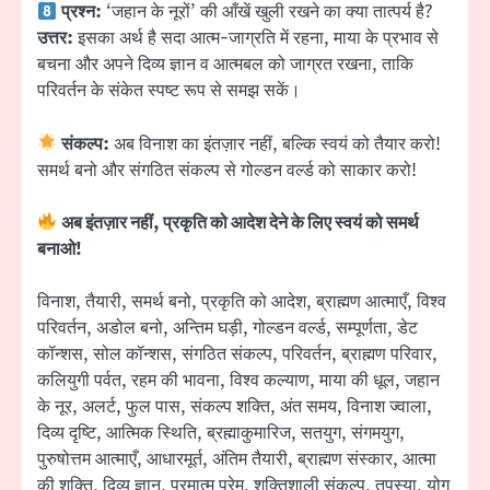
प्रश्न:
‘जहान के नूरों’ की आँखें खुली रखने का क्या तात्पर्य है?
उत्तर:
इसका अर्थ है सदा आत्म-जाग्रति में रहना, माया के प्रभाव से
बचना और अपने दिव्य ज्ञान व आत्मबल को जाग्रत रखना, ताकि
परिवर्तन के संकेत स्पष्ट रूप से समझ सकें।
संकल्प:
अब विनाश का इंतज़ार नहीं, बल्कि स्वयं को तैयार करो!
समर्थ बनो और संगठित संकल्प से गोल्डन वर्ल्ड को साकार करो!
अब इंतज़ार नहीं, प्रकृति को आदेश देने के लिए स्वयं को समर्थ
बनाओ!
विनाश, तैयारी, समर्थ बनो, प्रकृति को आदेश, ब्राह्मण आत्माएँ, विश्व
परिवर्तन, अडोल बनो, अन्तिम घड़ी, गोल्डन वर्ल्ड, सम्पूर्णता, डेट
कॉन्शस, सोल कॉन्शस, संगठित संकल्प, परिवर्तन, ब्राह्मण परिवार,
कलियुगी पर्वत, रहम की भावना, विश्व कल्याण, माया की धूल, जहान
के नूर, अलर्ट, फुल पास, संकल्प शक्ति, अंत समय, विनाश ज्वाला,
दिव्य दृष्टि, आत्मिक स्थिति, ब्रह्माकुमारिज, सतयुग, संगमयुग,
पुरुषोत्तम आत्माएँ, आधारमूर्त, अंतिम तैयारी, ब्राह्मण संस्कार, आत्मा
की शक्ति, दिव्य ज्ञान, परमात्म प्रेम, शक्तिशाली संकल्प, तपस्या, योग