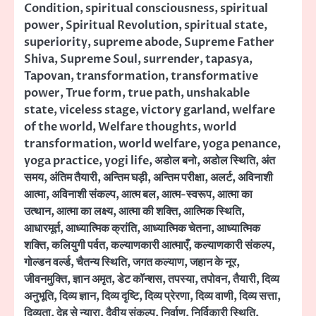
Condition
,
spiritual consciousness
,
spiritual
power
,
Spiritual Revolution
,
spiritual state
,
superiority
,
supreme abode
,
Supreme Father
Shiva
,
Supreme Soul
,
surrender
,
tapasya
,
Tapovan
,
transformation
,
transformative
power
,
True form
,
true path
,
unshakable
state
,
viceless stage
,
victory garland
,
welfare
of the world
,
Welfare thoughts
,
world
transformation
,
world welfare
,
yoga penance
,
yoga practice
,
yogi life
,
अडोल बनो
,
अडोल स्थिति
,
अंत
समय
,
अंतिम तैयारी
,
अन्तिम घड़ी
,
अन्तिम परीक्षा
,
अलर्ट
,
अविनाशी
आत्मा
,
अविनाशी संकल्प
,
आत्म बल
,
आत्म-स्वरूप
,
आत्मा का
उत्थान
,
आत्मा का लक्ष्य
,
आत्मा की शक्ति
,
आत्मिक स्थिति
,
आधारमूर्त
,
आध्यात्मिक क्रांति
,
आध्यात्मिक चेतना
,
आध्यात्मिक
शक्ति
,
कलियुगी पर्वत
,
कल्याणकारी आत्माएँ
,
कल्याणकारी संकल्प
,
गोल्डन वर्ल्ड
,
चैतन्य स्थिति
,
जगत कल्याण
,
जहान के नूर
,
जीवनमुक्ति
,
ज्ञान अमृत
,
डेट कॉन्शस
,
तपस्या
,
तपोवन
,
तैयारी
,
दिव्य
अनुभूति
,
दिव्य ज्ञान
,
दिव्य दृष्टि
,
दिव्य प्रेरणा
,
दिव्य वाणी
,
दिव्य सत्ता
,
दिव्यता
,
देह से न्यारा
,
दैवीय संकल्प
,
निर्वाण
,
निर्विकारी स्थिति
,