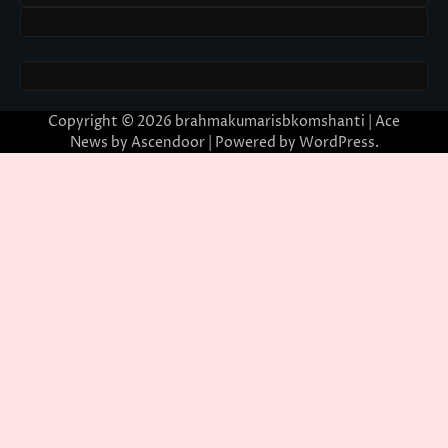
Copyright © 2026
brahmakumarisbkomshanti
| Ace
News by
Ascendoor
| Powered by
WordPress
.