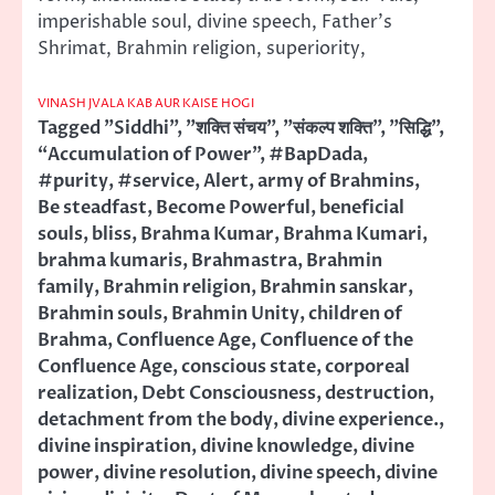
imperishable soul, divine speech, Father’s
Shrimat, Brahmin religion, superiority,
VINASH JVALA KAB AUR KAISE HOGI
Tagged
"Siddhi"
,
"शक्ति संचय"
,
"संकल्प शक्ति"
,
"सिद्धि"
,
“Accumulation of Power”
,
#BapDada
,
#purity
,
#service
,
Alert
,
army of Brahmins
,
Be steadfast
,
Become Powerful
,
beneficial
souls
,
bliss
,
Brahma Kumar
,
Brahma Kumari
,
brahma kumaris
,
Brahmastra
,
Brahmin
family
,
Brahmin religion
,
Brahmin sanskar
,
Brahmin souls
,
Brahmin Unity
,
children of
Brahma
,
Confluence Age
,
Confluence of the
Confluence Age
,
conscious state
,
corporeal
realization
,
Debt Consciousness
,
destruction
,
detachment from the body
,
divine experience.
,
divine inspiration
,
divine knowledge
,
divine
power
,
divine resolution
,
divine speech
,
divine