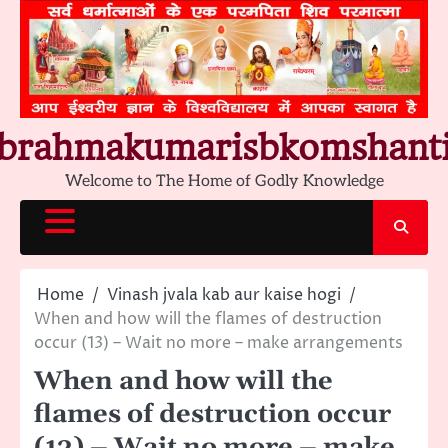
Skip
to
content
brahmakumarisbkomshant
Welcome to The Home of Godly Knowledge
Home
Vinash jvala kab aur kaise hogi
When and how will the flames of destruction
occur (13) – Wait no more – make arrangements
When and how will the
flames of destruction occur
(13) – Wait no more – make