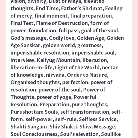
vision
,
divinity
,
Dust of Maya
,
elevated
thoughts
,
End Time
,
Father's Shrimat
,
Feeling
of mercy
,
final moment
,
final preparation
,
Final Test
,
Flame of Destruction
,
form of
power
,
foundation
,
full pass
,
goal of the soul
,
God's message
,
Godly love
,
Golden Age
,
Golden
Age Sanskar
,
golden world
,
greatness
,
imperishable resolution
,
imperishable soul
,
interview
,
Kaliyug Mountain
,
liberation
,
liberation-in-life
,
Light of the World
,
nectar
of knowledge
,
nirvana
,
Order to Nature
,
Organised thoughts
,
perfection
,
power of
resolution
,
power of the soul
,
Power of
Thoughts
,
power of yoga
,
Powerful
Resolution
,
Preparation
,
pure thoughts
,
Purushottam Souls
,
self transformation
,
self-
form
,
self-power
,
self-rule
,
Selfless Service
,
Shakti Sangam
,
Shiv Shakti
,
Shiva Message
,
Soul Consciousness
,
Soul's elevation
,
Soullike