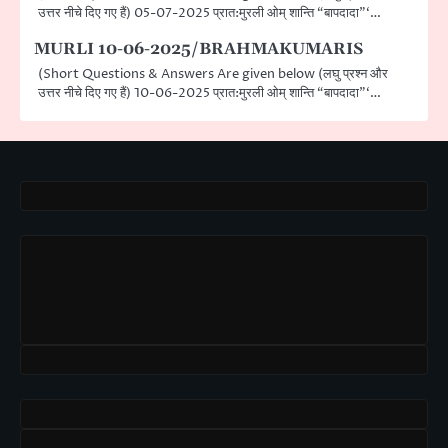
उत्तर नीचे दिए गए हैं) 05-07-2025 प्रात:मुरली ओम् शान्ति “बापदादा”‘…
MURLI 10-06-2025/BRAHMAKUMARIS
(Short Questions & Answers Are given below (लघु प्रश्न और
उत्तर नीचे दिए गए हैं) 10-06-2025 प्रात:मुरली ओम् शान्ति “बापदादा”‘…