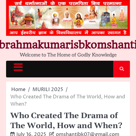
Skip
to
content
brahmakumarisbkomshant
Welcome to The Home of Godly Knowledge
Home
MURILI 2025
Who Created The Drama of The World, How and
When?
Who Created The Drama of
The World, How and When?
July 16, 2025
omshantibk07@gmail.com