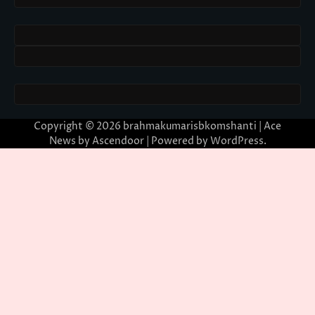
Copyright © 2026
brahmakumarisbkomshanti
| Ace
News by
Ascendoor
| Powered by
WordPress
.