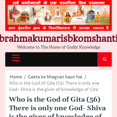
Skip
to
content
brahmakumarisbkomshant
Welcome to The Home of Godly Knowledge
Home
Geeta ke bhagvan kaun hai
Who is the God of Gita (56) There is only one
God- Shiva is the giver of knowledge of Gita
Who is the God of Gita (56)
There is only one God- Shiva
is the giver of knowledge of