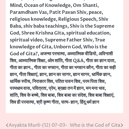
Mind
,
Ocean of Knowledge
,
Om Shanti
,
Paramdham Vas
,
Patit Pavan Shiv
,
peace
,
religious knowledge
,
Religious Speech
,
Shiv
Baba
,
shiv baba teachings
,
Shiv is the Supreme
God
,
Shree Krishna Gita
,
spiritual education
,
spiritual video
,
Supreme Father Shiv
,
True
knowledge of Gita
,
Unborn God
,
Who is the
God of Gita?
,
अजन्मा परमात्मा
,
अध्यात्मिक वीडियो
,
अविनाशी
शिव
,
आध्यात्मिक शिक्षा
,
ओम शांति
,
गीता Q&A
,
गीता का ज्ञान दाता
,
गीता का ज्ञान.
,
गीता का भगवान
,
गीता का भगवान कौन
,
गीता का सही
ज्ञान
,
गीता शिक्षाएं
,
ज्ञान
,
ज्ञान का सागर
,
ज्ञान सागर
,
धार्मिक ज्ञान
,
धार्मिक स्पीच
,
निराकार शिव
,
पतित पावन शिव
,
परम पिता शिव
,
परमधाम वास
,
पवित्रता
,
प्रेम
,
ब्रह्मा तन में ज्ञान
,
मन मना भाव
,
शांति
,
शिव के बच्चे
,
शिव बाबा
,
शिव बाबा का संदेश
,
शिव बाबा शिक्षाएं
,
शिव ही परमात्मा
,
श्री कृष्ण गीता
,
सत्य-ज्ञान
,
हिंदू धर्म ज्ञान
Avyakta Murli-(12) 07-03-
Who is the God of Gita
Post