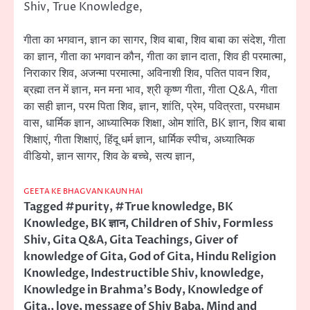
Shiv, True Knowledge,
गीता का भगवान, ज्ञान का सागर, शिव बाबा, शिव बाबा का संदेश, गीता
का ज्ञान, गीता का भगवान कौन, गीता का ज्ञान दाता, शिव ही परमात्मा,
निराकार शिव, अजन्मा परमात्मा, अविनाशी शिव, पतित पावन शिव,
ब्रह्मा तन में ज्ञान, मन मना भाव, श्री कृष्ण गीता, गीता Q&A, गीता
का सही ज्ञान, परम पिता शिव, ज्ञान, शांति, प्रेम, पवित्रता, परमधाम
वास, धार्मिक ज्ञान, आध्यात्मिक शिक्षा, ओम शांति, BK ज्ञान, शिव बाबा
शिक्षाएं, गीता शिक्षाएं, हिंदू धर्म ज्ञान, धार्मिक स्पीच, अध्यात्मिक
वीडियो, ज्ञान सागर, शिव के बच्चे, सत्य ज्ञान,
GEETA KE BHAGVAN KAUN HAI
Tagged
#purity
,
#True knowledge
,
BK
Knowledge
,
BK ज्ञान
,
Children of Shiv
,
Formless
Shiv
,
Gita Q&A
,
Gita Teachings
,
Giver of
knowledge of Gita
,
God of Gita
,
Hindu Religion
Knowledge
,
Indestructible Shiv
,
knowledge
,
Knowledge in Brahma's Body
,
Knowledge of
Gita.
,
love
,
message of Shiv Baba
,
Mind and