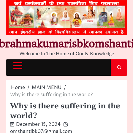
Skip
to
content
brahmakumarisbkomshant
Welcome to The Home of Godly Knowledge
Home
MAIN MENU
Why is there suffering in the world?
Why is there suffering in the
world?
December 15, 2024
omshantibk07@gmail.com